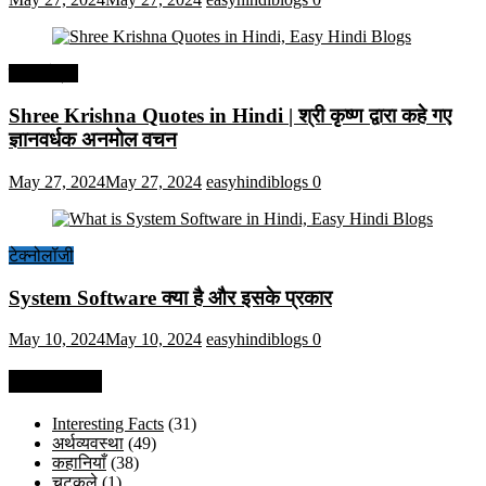
हिंदी कोट्स
Shree Krishna Quotes in Hindi | श्री कृष्ण द्वारा कहे गए
ज्ञानवर्धक अनमोल वचन
May 27, 2024
May 27, 2024
easyhindiblogs
0
टेक्नोलॉजी
System Software क्या है और इसके प्रकार
May 10, 2024
May 10, 2024
easyhindiblogs
0
Categories
Interesting Facts
(31)
अर्थव्यवस्था
(49)
कहानियाँ
(38)
चुटकुले
(1)