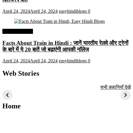
April 24, 2024
April 24, 2024
easyhindiblogs
0
Interesting Facts
Facts About Train in Hindi : जानें भारतीय रेलवे और ट्रेनों
के बारे में ये 20 बातें जो बढ़ाएंगी आपकी नाॅलेज
April 24, 2024
April 24, 2024
easyhindiblogs
0
Web Stories
टॉप 10 अत्यधिक मांग
सूर्य से जुड़े 10+
बैंगलोर के शीर्ष 1
सभी कहानियाँ देखें
वाली ट्रेंडी एआई
दिलचस्प तथ्य
ऐतिहासिक स्थान
तकनीक जो आपको
2024 के लिए सीखनी
Home
चाहिए