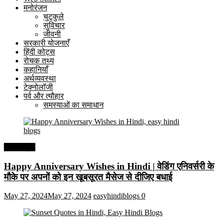
मनोरंजन
चुटकुले
सुविचार
जीवनी
सरकारी योजनाएँ
हिंदी कोट्स
रोचक तथ्य
कहानियाँ
अर्थव्यवस्था
टेक्नोलॉजी
पर्व और त्यौहार
समस्याओं का समाधान
हिंदी कोट्स
Happy Anniversary Wishes in Hindi | वेडिंग एनिवर्सरी के
मौके पर अपनों को इन खूबसूरत मैसेज से दीजिए बधाई
May 27, 2024
May 27, 2024
easyhindiblogs
0