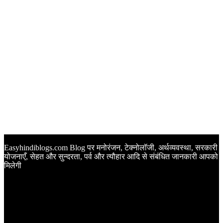
Easyhindiblogs.com Blog पर मनोरंजन, टेक्नोलॉजी, अर्थव्यवस्था, सरकारी
योजनाएँ, सेहत और सुन्दरता, पर्व और त्यौहार आदि से संबंधित जानकारी आपको
मिलेगी
Latest Post
Happy Anniversary Wishes in Hindi | वेडिंग एनिवर्सरी के मौके पर
अपनों को इन खूबसूरत मैसेज से दीजिए बधाई
Sunset Quotes in Hindi | सूर्यास्त कोट्स हिंदी में