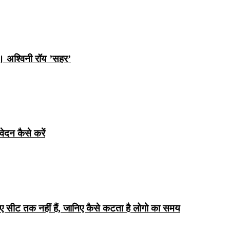
ि। अश्विनी रॉय ’सहर’
ेदन कैसे करें
िए सीट तक ​​नहीं हैं, जानिए कैसे कटता है लोगो का समय