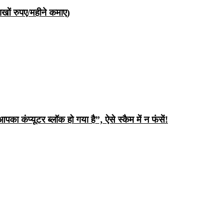
ों रुपए/महीने कमाए)
ंप्यूटर ब्लॉक हो गया है”, ऐसे स्कैम में न फंसें!