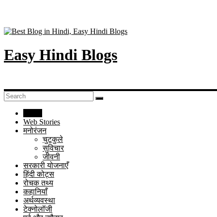
Easy Hindi Blogs
Home
Web Stories
मनोरंजन
चुटकुले
सुविचार
जीवनी
सरकारी योजनाएँ
हिंदी कोट्स
रोचक तथ्य
कहानियाँ
अर्थव्यवस्था
टेक्नोलॉजी