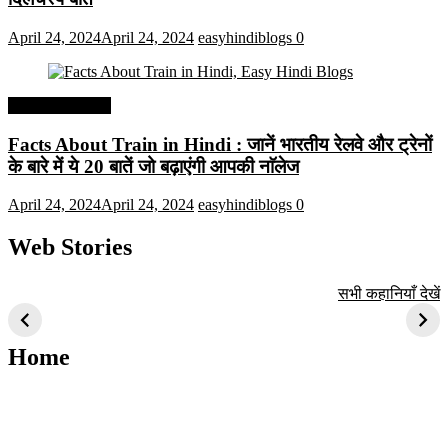
April 24, 2024
April 24, 2024
easyhindiblogs
0
Interesting Facts
Facts About Train in Hindi : जानें भारतीय रेलवे और ट्रेनों
के बारे में ये 20 बातें जो बढ़ाएंगी आपकी नाॅलेज
April 24, 2024
April 24, 2024
easyhindiblogs
0
Web Stories
टॉप 10 अत्यधिक मांग
सूर्य से जुड़े 10+
बैंगलोर के शीर्ष 1
सभी कहानियाँ देखें
वाली ट्रेंडी एआई
दिलचस्प तथ्य
ऐतिहासिक स्थान
तकनीक जो आपको
2024 के लिए सीखनी
Home
चाहिए