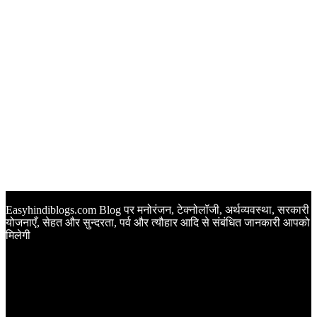
Easyhindiblogs.com Blog पर मनोरंजन, टेक्नोलॉजी, अर्थव्यवस्था, सरकारी
योजनाएँ, सेहत और सुन्दरता, पर्व और त्यौहार आदि से संबंधित जानकारी आपको
मिलेगी
Latest Post
Happy Anniversary Wishes in Hindi | वेडिंग एनिवर्सरी के मौके पर
अपनों को इन खूबसूरत मैसेज से दीजिए बधाई
Sunset Quotes in Hindi | सूर्यास्त कोट्स हिंदी में