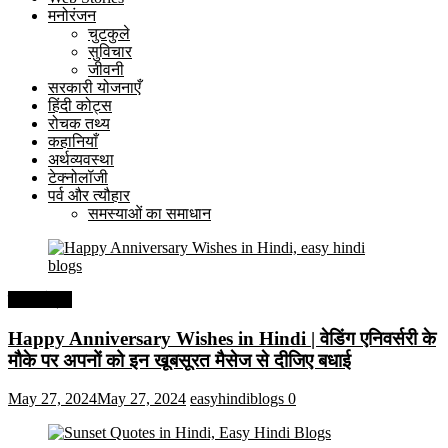
मनोरंजन
चुटकुले
सुविचार
जीवनी
सरकारी योजनाएँ
हिंदी कोट्स
रोचक तथ्य
कहानियाँ
अर्थव्यवस्था
टेक्नोलॉजी
पर्व और त्यौहार
समस्याओं का समाधान
हिंदी कोट्स
Happy Anniversary Wishes in Hindi | वेडिंग एनिवर्सरी के
मौके पर अपनों को इन खूबसूरत मैसेज से दीजिए बधाई
May 27, 2024
May 27, 2024
easyhindiblogs
0