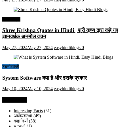
हिंदी कोट्स
Shree Krishna Quotes in Hindi | श्री कृष्ण द्वारा कहे गए
ज्ञानवर्धक अनमोल वचन
May 27, 2024
May 27, 2024
easyhindiblogs
0
टेक्नोलॉजी
System Software क्या है और इसके प्रकार
May 10, 2024
May 10, 2024
easyhindiblogs
0
Categories
Interesting Facts
(31)
अर्थव्यवस्था
(49)
कहानियाँ
(38)
चुटकुले
(1)