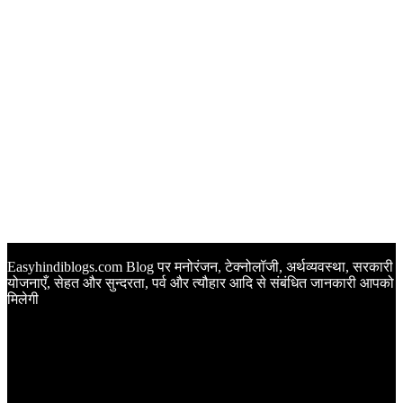
Easyhindiblogs.com Blog पर मनोरंजन, टेक्नोलॉजी, अर्थव्यवस्था, सरकारी
योजनाएँ, सेहत और सुन्दरता, पर्व और त्यौहार आदि से संबंधित जानकारी आपको
मिलेगी
Latest Post
Happy Anniversary Wishes in Hindi | वेडिंग एनिवर्सरी के मौके पर
अपनों को इन खूबसूरत मैसेज से दीजिए बधाई
Sunset Quotes in Hindi | सूर्यास्त कोट्स हिंदी में