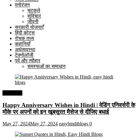
मनोरंजन
चुटकुले
सुविचार
जीवनी
सरकारी योजनाएँ
हिंदी कोट्स
रोचक तथ्य
कहानियाँ
अर्थव्यवस्था
टेक्नोलॉजी
पर्व और त्यौहार
समस्याओं का समाधान
हिंदी कोट्स
Happy Anniversary Wishes in Hindi | वेडिंग एनिवर्सरी के
मौके पर अपनों को इन खूबसूरत मैसेज से दीजिए बधाई
May 27, 2024
May 27, 2024
easyhindiblogs
0