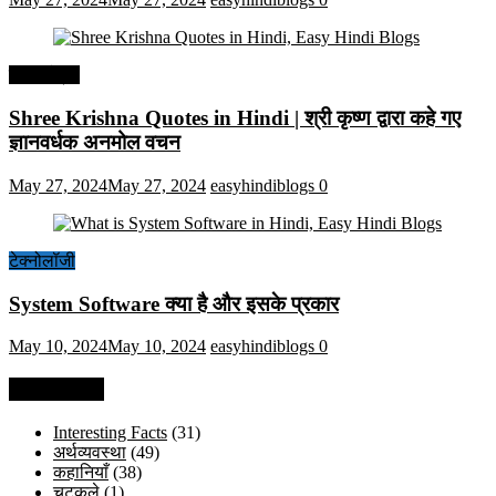
हिंदी कोट्स
Shree Krishna Quotes in Hindi | श्री कृष्ण द्वारा कहे गए
ज्ञानवर्धक अनमोल वचन
May 27, 2024
May 27, 2024
easyhindiblogs
0
टेक्नोलॉजी
System Software क्या है और इसके प्रकार
May 10, 2024
May 10, 2024
easyhindiblogs
0
Categories
Interesting Facts
(31)
अर्थव्यवस्था
(49)
कहानियाँ
(38)
चुटकुले
(1)