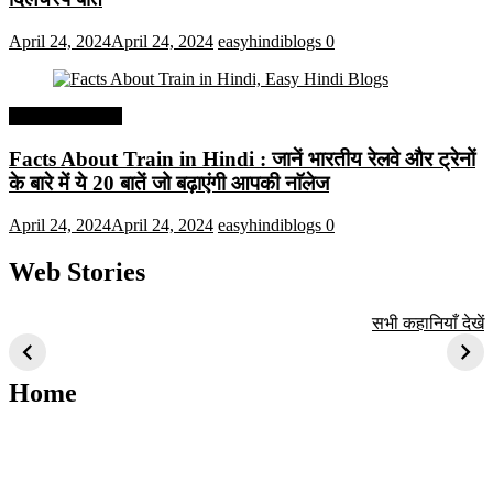
April 24, 2024
April 24, 2024
easyhindiblogs
0
Interesting Facts
Facts About Train in Hindi : जानें भारतीय रेलवे और ट्रेनों
के बारे में ये 20 बातें जो बढ़ाएंगी आपकी नाॅलेज
April 24, 2024
April 24, 2024
easyhindiblogs
0
Web Stories
टॉप 10 अत्यधिक मांग
सूर्य से जुड़े 10+
बैंगलोर के शीर्ष 1
सभी कहानियाँ देखें
वाली ट्रेंडी एआई
दिलचस्प तथ्य
ऐतिहासिक स्थान
तकनीक जो आपको
2024 के लिए सीखनी
Home
चाहिए