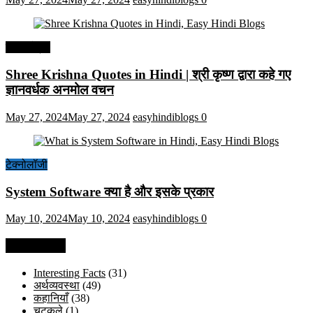
हिंदी कोट्स
Shree Krishna Quotes in Hindi | श्री कृष्ण द्वारा कहे गए
ज्ञानवर्धक अनमोल वचन
May 27, 2024
May 27, 2024
easyhindiblogs
0
टेक्नोलॉजी
System Software क्या है और इसके प्रकार
May 10, 2024
May 10, 2024
easyhindiblogs
0
Categories
Interesting Facts
(31)
अर्थव्यवस्था
(49)
कहानियाँ
(38)
चुटकुले
(1)