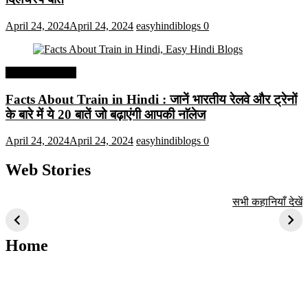
April 24, 2024
April 24, 2024
easyhindiblogs
0
Interesting Facts
Facts About Train in Hindi : जानें भारतीय रेलवे और ट्रेनों
के बारे में ये 20 बातें जो बढ़ाएंगी आपकी नाॅलेज
April 24, 2024
April 24, 2024
easyhindiblogs
0
Web Stories
टॉप 10 अत्यधिक मांग
सूर्य से जुड़े 10+
बैंगलोर के शीर्ष 1
सभी कहानियाँ देखें
वाली ट्रेंडी एआई
दिलचस्प तथ्य
ऐतिहासिक स्थान
तकनीक जो आपको
2024 के लिए सीखनी
Home
चाहिए