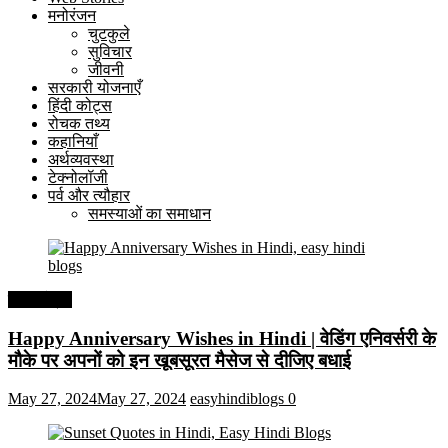
मनोरंजन
चुटकुले
सुविचार
जीवनी
सरकारी योजनाएँ
हिंदी कोट्स
रोचक तथ्य
कहानियाँ
अर्थव्यवस्था
टेक्नोलॉजी
पर्व और त्यौहार
समस्याओं का समाधान
हिंदी कोट्स
Happy Anniversary Wishes in Hindi | वेडिंग एनिवर्सरी के
मौके पर अपनों को इन खूबसूरत मैसेज से दीजिए बधाई
May 27, 2024
May 27, 2024
easyhindiblogs
0