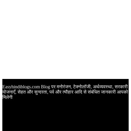
Easyhindiblogs.com Blog पर मनोरंजन, टेक्नोलॉजी, अर्थव्यवस्था, सरकारी
योजनाएँ, सेहत और सुन्दरता, पर्व और त्यौहार आदि से संबंधित जानकारी आपको
मिलेगी
Latest Post
Happy Anniversary Wishes in Hindi | वेडिंग एनिवर्सरी के मौके पर
अपनों को इन खूबसूरत मैसेज से दीजिए बधाई
Sunset Quotes in Hindi | सूर्यास्त कोट्स हिंदी में