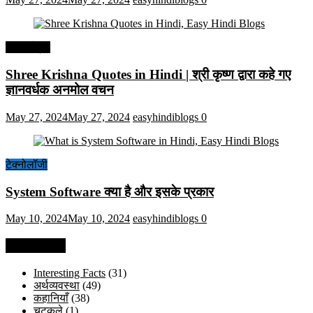
हिंदी कोट्स
Shree Krishna Quotes in Hindi | श्री कृष्ण द्वारा कहे गए
ज्ञानवर्धक अनमोल वचन
May 27, 2024
May 27, 2024
easyhindiblogs
0
टेक्नोलॉजी
System Software क्या है और इसके प्रकार
May 10, 2024
May 10, 2024
easyhindiblogs
0
Categories
Interesting Facts
(31)
अर्थव्यवस्था
(49)
कहानियाँ
(38)
चुटकुले
(1)