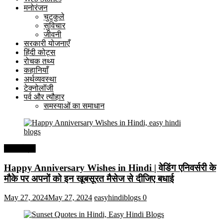
मनोरंजन
चुटकुले
सुविचार
जीवनी
सरकारी योजनाएँ
हिंदी कोट्स
रोचक तथ्य
कहानियाँ
अर्थव्यवस्था
टेक्नोलॉजी
पर्व और त्यौहार
समस्याओं का समाधान
हिंदी कोट्स
Happy Anniversary Wishes in Hindi | वेडिंग एनिवर्सरी के
मौके पर अपनों को इन खूबसूरत मैसेज से दीजिए बधाई
May 27, 2024
May 27, 2024
easyhindiblogs
0