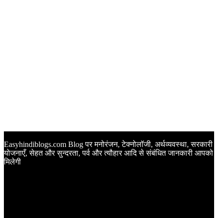
Easyhindiblogs.com Blog पर मनोरंजन, टेक्नोलॉजी, अर्थव्यवस्था, सरकारी
योजनाएँ, सेहत और सुन्दरता, पर्व और त्यौहार आदि से संबंधित जानकारी आपको
मिलेगी
Latest Post
Happy Anniversary Wishes in Hindi | वेडिंग एनिवर्सरी के मौके पर
अपनों को इन खूबसूरत मैसेज से दीजिए बधाई
Sunset Quotes in Hindi | सूर्यास्त कोट्स हिंदी में