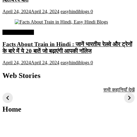
April 24, 2024
April 24, 2024
easyhindiblogs
0
Interesting Facts
Facts About Train in Hindi : जानें भारतीय रेलवे और ट्रेनों
के बारे में ये 20 बातें जो बढ़ाएंगी आपकी नाॅलेज
April 24, 2024
April 24, 2024
easyhindiblogs
0
Web Stories
टॉप 10 अत्यधिक मांग
सूर्य से जुड़े 10+
बैंगलोर के शीर्ष 1
सभी कहानियाँ देखें
वाली ट्रेंडी एआई
दिलचस्प तथ्य
ऐतिहासिक स्थान
तकनीक जो आपको
2024 के लिए सीखनी
Home
चाहिए