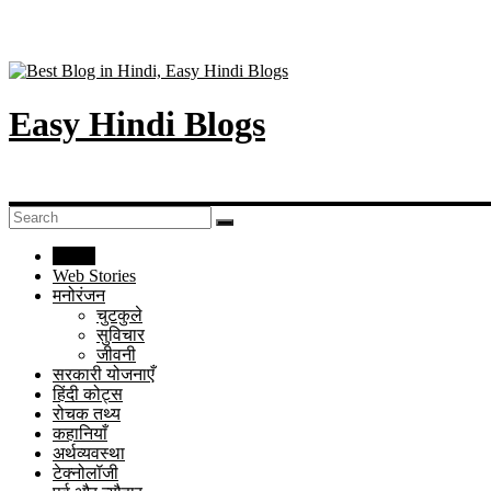
Easy Hindi Blogs
Home
Web Stories
मनोरंजन
चुटकुले
सुविचार
जीवनी
सरकारी योजनाएँ
हिंदी कोट्स
रोचक तथ्य
कहानियाँ
अर्थव्यवस्था
टेक्नोलॉजी