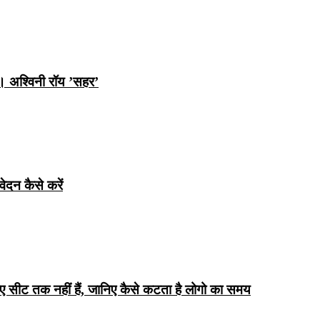
ि। अश्विनी रॉय ’सहर’
ेदन कैसे करें
िए सीट तक ​​नहीं हैं, जानिए कैसे कटता है लोगो का समय