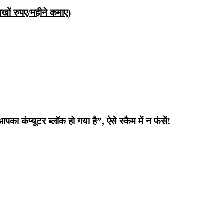
ों रुपए/महीने कमाए)
ंप्यूटर ब्लॉक हो गया है”, ऐसे स्कैम में न फंसें!