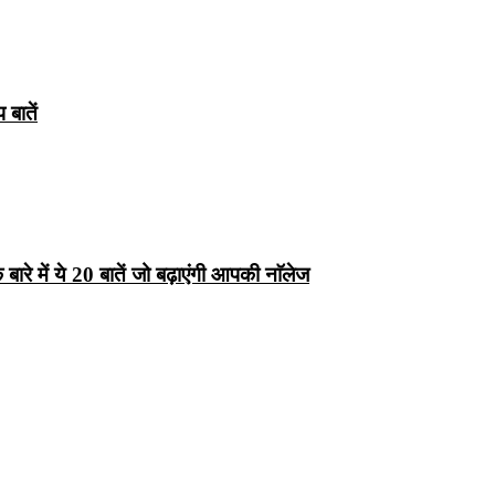
बातें
रे में ये 20 बातें जो बढ़ाएंगी आपकी नाॅलेज
्ष 10
Facts About
Facts About Wolf
5 ज
थान
Lakshadweep in
in Hindi – जानिए
दिव
Hindi : जानिए
भेड़ियों के बारे में रोचक
लक्षद्वीप के बारे में कुछ
तथ्य