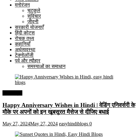
मनोरंजन
चुटकुले
सुविचार
जीवनी
सरकारी योजनाएँ
हिंदी कोट्स
रोचक तथ्य
कहानियाँ
अर्थव्यवस्था
टेक्नोलॉजी
पर्व और त्यौहार
समस्याओं का समाधान
हिंदी कोट्स
Happy Anniversary Wishes in Hindi | वेडिंग एनिवर्सरी के
मौके पर अपनों को इन खूबसूरत मैसेज से दीजिए बधाई
May 27, 2024
May 27, 2024
easyhindiblogs
0