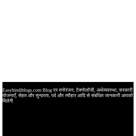
Easyhindiblogs.com Blog पर मनोरंजन, टेक्नोलॉजी, अर्थव्यवस्था, सरकारी
योजनाएँ, सेहत और सुन्दरता, पर्व और त्यौहार आदि से संबंधित जानकारी आपको
मिलेगी
Latest Post
Happy Anniversary Wishes in Hindi | वेडिंग एनिवर्सरी के मौके पर
अपनों को इन खूबसूरत मैसेज से दीजिए बधाई
Sunset Quotes in Hindi | सूर्यास्त कोट्स हिंदी में