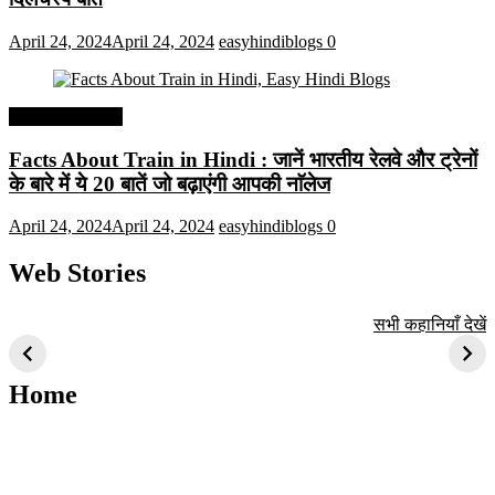
April 24, 2024
April 24, 2024
easyhindiblogs
0
Interesting Facts
Facts About Train in Hindi : जानें भारतीय रेलवे और ट्रेनों
के बारे में ये 20 बातें जो बढ़ाएंगी आपकी नाॅलेज
April 24, 2024
April 24, 2024
easyhindiblogs
0
Web Stories
टॉप 10 अत्यधिक मांग
सूर्य से जुड़े 10+
बैंगलोर के शीर्ष 1
सभी कहानियाँ देखें
वाली ट्रेंडी एआई
दिलचस्प तथ्य
ऐतिहासिक स्थान
तकनीक जो आपको
2024 के लिए सीखनी
Home
चाहिए