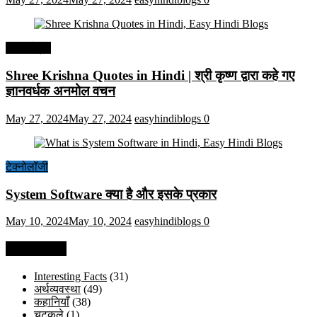
हिंदी कोट्स
Shree Krishna Quotes in Hindi | श्री कृष्ण द्वारा कहे गए
ज्ञानवर्धक अनमोल वचन
May 27, 2024
May 27, 2024
easyhindiblogs
0
टेक्नोलॉजी
System Software क्या है और इसके प्रकार
May 10, 2024
May 10, 2024
easyhindiblogs
0
Categories
Interesting Facts
(31)
अर्थव्यवस्था
(49)
कहानियाँ
(38)
चुटकुले
(1)