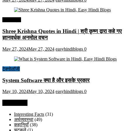
हिंदी कोट्स
Shree Krishna Quotes in Hindi | श्री कृष्ण द्वारा कहे गए
ज्ञानवर्धक अनमोल वचन
May 27, 2024
May 27, 2024
easyhindiblogs
0
टेक्नोलॉजी
System Software क्या है और इसके प्रकार
May 10, 2024
May 10, 2024
easyhindiblogs
0
Categories
Interesting Facts
(31)
अर्थव्यवस्था
(49)
कहानियाँ
(38)
चुटकुले
(1)