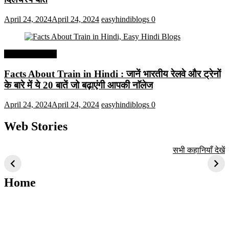
April 24, 2024
April 24, 2024
easyhindiblogs
0
Interesting Facts
Facts About Train in Hindi : जानें भारतीय रेलवे और ट्रेनों
के बारे में ये 20 बातें जो बढ़ाएंगी आपकी नाॅलेज
April 24, 2024
April 24, 2024
easyhindiblogs
0
Web Stories
टॉप 10 अत्यधिक मांग
सूर्य से जुड़े 10+
बैंगलोर के शीर्ष 1
सभी कहानियाँ देखें
वाली ट्रेंडी एआई
दिलचस्प तथ्य
ऐतिहासिक स्थान
तकनीक जो आपको
2024 के लिए सीखनी
Home
चाहिए