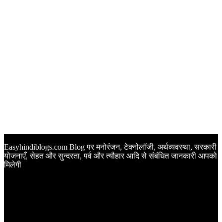
Easyhindiblogs.com Blog पर मनोरंजन, टेक्नोलॉजी, अर्थव्यवस्था, सरकारी
योजनाएँ, सेहत और सुन्दरता, पर्व और त्यौहार आदि से संबंधित जानकारी आपको
मिलेगी
Latest Post
Happy Anniversary Wishes in Hindi | वेडिंग एनिवर्सरी के मौके पर
अपनों को इन खूबसूरत मैसेज से दीजिए बधाई
Sunset Quotes in Hindi | सूर्यास्त कोट्स हिंदी में