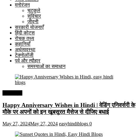
मनोरंजन
चुटकुले
सुविचार
जीवनी
सरकारी योजनाएँ
हिंदी कोट्स
रोचक तथ्य
कहानियाँ
अर्थव्यवस्था
टेक्नोलॉजी
पर्व और त्यौहार
समस्याओं का समाधान
हिंदी कोट्स
Happy Anniversary Wishes in Hindi | वेडिंग एनिवर्सरी के
मौके पर अपनों को इन खूबसूरत मैसेज से दीजिए बधाई
May 27, 2024
May 27, 2024
easyhindiblogs
0