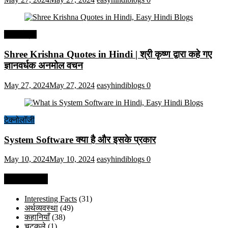
हिंदी कोट्स
Shree Krishna Quotes in Hindi | श्री कृष्ण द्वारा कहे गए
ज्ञानवर्धक अनमोल वचन
May 27, 2024
May 27, 2024
easyhindiblogs
0
टेक्नोलॉजी
System Software क्या है और इसके प्रकार
May 10, 2024
May 10, 2024
easyhindiblogs
0
Categories
Interesting Facts
(31)
अर्थव्यवस्था
(49)
कहानियाँ
(38)
चुटकुले
(1)