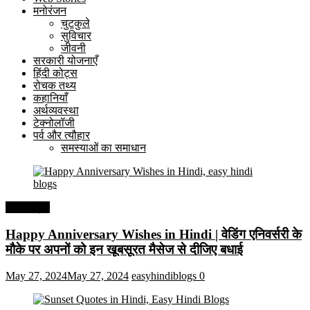
मनोरंजन
चुटकुले
सुविचार
जीवनी
सरकारी योजनाएँ
हिंदी कोट्स
रोचक तथ्य
कहानियाँ
अर्थव्यवस्था
टेक्नोलॉजी
पर्व और त्यौहार
समस्याओं का समाधान
हिंदी कोट्स
Happy Anniversary Wishes in Hindi | वेडिंग एनिवर्सरी के
मौके पर अपनों को इन खूबसूरत मैसेज से दीजिए बधाई
May 27, 2024
May 27, 2024
easyhindiblogs
0