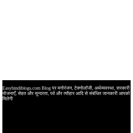
Easyhindiblogs.com Blog पर मनोरंजन, टेक्नोलॉजी, अर्थव्यवस्था, सरकारी
योजनाएँ, सेहत और सुन्दरता, पर्व और त्यौहार आदि से संबंधित जानकारी आपको
मिलेगी
Latest Post
Happy Anniversary Wishes in Hindi | वेडिंग एनिवर्सरी के मौके पर
अपनों को इन खूबसूरत मैसेज से दीजिए बधाई
Sunset Quotes in Hindi | सूर्यास्त कोट्स हिंदी में