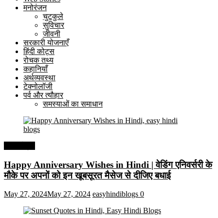
मनोरंजन
चुटकुले
सुविचार
जीवनी
सरकारी योजनाएँ
हिंदी कोट्स
रोचक तथ्य
कहानियाँ
अर्थव्यवस्था
टेक्नोलॉजी
पर्व और त्यौहार
समस्याओं का समाधान
हिंदी कोट्स
Happy Anniversary Wishes in Hindi | वेडिंग एनिवर्सरी के
मौके पर अपनों को इन खूबसूरत मैसेज से दीजिए बधाई
May 27, 2024
May 27, 2024
easyhindiblogs
0