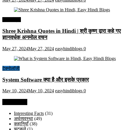
हिंदी कोट्स
Shree Krishna Quotes in Hindi | श्री कृष्ण द्वारा कहे गए
ज्ञानवर्धक अनमोल वचन
May 27, 2024
May 27, 2024
easyhindiblogs
0
टेक्नोलॉजी
System Software क्या है और इसके प्रकार
May 10, 2024
May 10, 2024
easyhindiblogs
0
Categories
Interesting Facts
(31)
अर्थव्यवस्था
(49)
कहानियाँ
(38)
चुटकुले
(1)