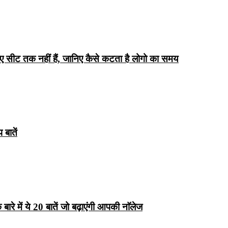
िए सीट तक ​​नहीं हैं, जानिए कैसे कटता है लोगो का समय
बातें
रे में ये 20 बातें जो बढ़ाएंगी आपकी नाॅलेज