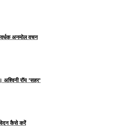
ञानवर्धक अनमोल वचन
ि। अश्विनी रॉय ’सहर’
ेदन कैसे करें