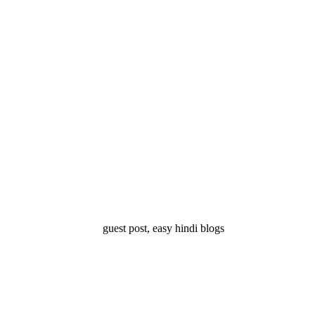
्ष 10
Facts About
Facts About Wolf
5 ज
थान
Lakshadweep in
in Hindi – जानिए
दिव
Hindi : जानिए
भेड़ियों के बारे में रोचक
लक्षद्वीप के बारे में कुछ
तथ्य
रोचक तथ्य