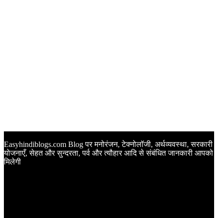
Easyhindiblogs.com Blog पर मनोरंजन, टेक्नोलॉजी, अर्थव्यवस्था, सरकारी
योजनाएँ, सेहत और सुन्दरता, पर्व और त्यौहार आदि से संबंधित जानकारी आपको
मिलेगी
Latest Post
Happy Anniversary Wishes in Hindi | वेडिंग एनिवर्सरी के मौके पर
अपनों को इन खूबसूरत मैसेज से दीजिए बधाई
Sunset Quotes in Hindi | सूर्यास्त कोट्स हिंदी में