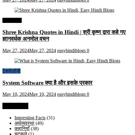
हिंदी कोट्स
Shree Krishna Quotes in Hindi | श्री कृष्ण द्वारा कहे गए
ज्ञानवर्धक अनमोल वचन
May 27, 2024
May 27, 2024
easyhindiblogs
0
टेक्नोलॉजी
System Software क्या है और इसके प्रकार
May 10, 2024
May 10, 2024
easyhindiblogs
0
Categories
Interesting Facts
(31)
अर्थव्यवस्था
(49)
कहानियाँ
(38)
चुटकुले
(1)