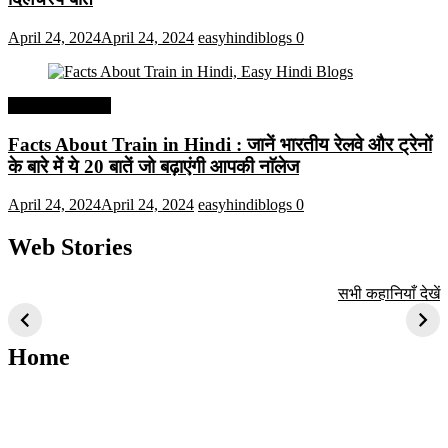
April 24, 2024
April 24, 2024
easyhindiblogs
0
Interesting Facts
Facts About Train in Hindi : जानें भारतीय रेलवे और ट्रेनों
के बारे में ये 20 बातें जो बढ़ाएंगी आपकी नाॅलेज
April 24, 2024
April 24, 2024
easyhindiblogs
0
Web Stories
टॉप 10 अत्यधिक मांग
सूर्य से जुड़े 10+
बैंगलोर के शीर्ष 1
सभी कहानियाँ देखें
वाली ट्रेंडी एआई
दिलचस्प तथ्य
ऐतिहासिक स्थान
तकनीक जो आपको
2024 के लिए सीखनी
Home
चाहिए