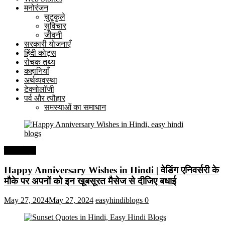
मनोरंजन
चुटकुले
सुविचार
जीवनी
सरकारी योजनाएँ
हिंदी कोट्स
रोचक तथ्य
कहानियाँ
अर्थव्यवस्था
टेक्नोलॉजी
पर्व और त्यौहार
समस्याओं का समाधान
हिंदी कोट्स
Happy Anniversary Wishes in Hindi | वेडिंग एनिवर्सरी के
मौके पर अपनों को इन खूबसूरत मैसेज से दीजिए बधाई
May 27, 2024
May 27, 2024
easyhindiblogs
0