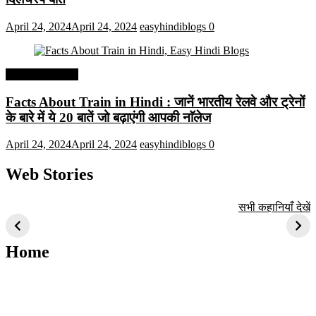
April 24, 2024
April 24, 2024
easyhindiblogs
0
Interesting Facts
Facts About Train in Hindi : जानें भारतीय रेलवे और ट्रेनों
के बारे में ये 20 बातें जो बढ़ाएंगी आपकी नाॅलेज
April 24, 2024
April 24, 2024
easyhindiblogs
0
Web Stories
टॉप 10 अत्यधिक मांग
सूर्य से जुड़े 10+
बैंगलोर के शीर्ष 1
सभी कहानियाँ देखें
वाली ट्रेंडी एआई
दिलचस्प तथ्य
ऐतिहासिक स्थान
तकनीक जो आपको
2024 के लिए सीखनी
Home
चाहिए