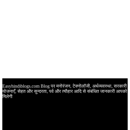
Easyhindiblogs.com Blog पर मनोरंजन, टेक्नोलॉजी, अर्थव्यवस्था, सरकारी
योजनाएँ, सेहत और सुन्दरता, पर्व और त्यौहार आदि से संबंधित जानकारी आपको
मिलेगी
Latest Post
Happy Anniversary Wishes in Hindi | वेडिंग एनिवर्सरी के मौके पर
अपनों को इन खूबसूरत मैसेज से दीजिए बधाई
Sunset Quotes in Hindi | सूर्यास्त कोट्स हिंदी में