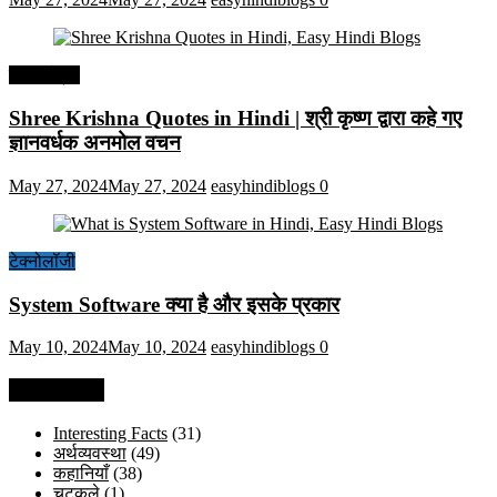
हिंदी कोट्स
Shree Krishna Quotes in Hindi | श्री कृष्ण द्वारा कहे गए
ज्ञानवर्धक अनमोल वचन
May 27, 2024
May 27, 2024
easyhindiblogs
0
टेक्नोलॉजी
System Software क्या है और इसके प्रकार
May 10, 2024
May 10, 2024
easyhindiblogs
0
Categories
Interesting Facts
(31)
अर्थव्यवस्था
(49)
कहानियाँ
(38)
चुटकुले
(1)