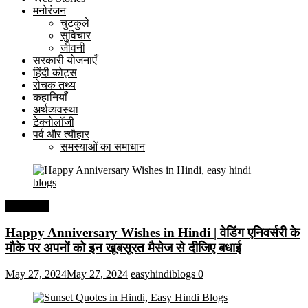
मनोरंजन
चुटकुले
सुविचार
जीवनी
सरकारी योजनाएँ
हिंदी कोट्स
रोचक तथ्य
कहानियाँ
अर्थव्यवस्था
टेक्नोलॉजी
पर्व और त्यौहार
समस्याओं का समाधान
हिंदी कोट्स
Happy Anniversary Wishes in Hindi | वेडिंग एनिवर्सरी के
मौके पर अपनों को इन खूबसूरत मैसेज से दीजिए बधाई
May 27, 2024
May 27, 2024
easyhindiblogs
0