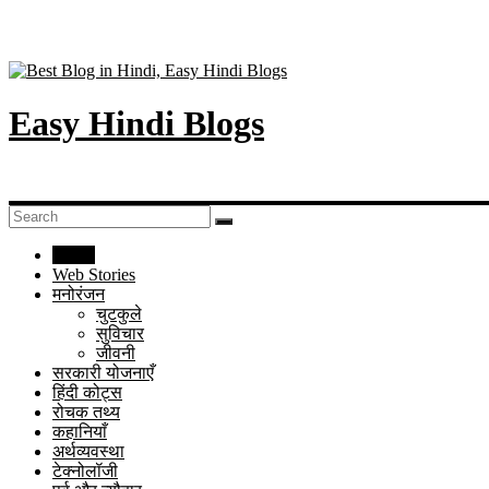
Easy Hindi Blogs
Home
Web Stories
मनोरंजन
चुटकुले
सुविचार
जीवनी
सरकारी योजनाएँ
हिंदी कोट्स
रोचक तथ्य
कहानियाँ
अर्थव्यवस्था
टेक्नोलॉजी