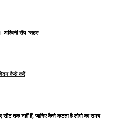
ि। अश्विनी रॉय ’सहर’
ेदन कैसे करें
िए सीट तक ​​नहीं हैं, जानिए कैसे कटता है लोगो का समय