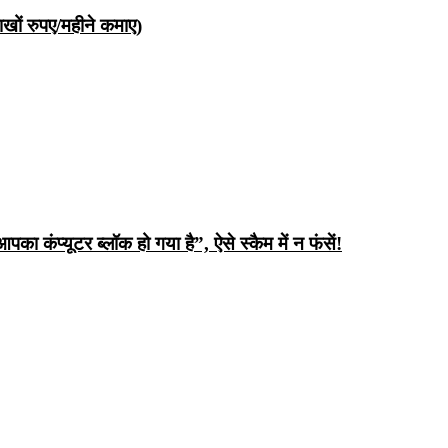
ों रुपए/महीने कमाए)
ंप्यूटर ब्लॉक हो गया है”, ऐसे स्कैम में न फंसें!