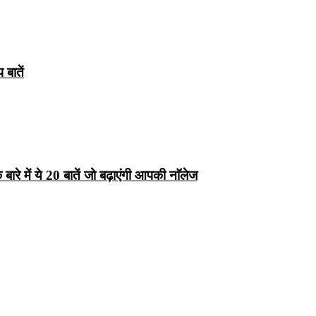
बातें
रे में ये 20 बातें जो बढ़ाएंगी आपकी नाॅलेज
्ष 10
Facts About
Facts About Wolf
5 ज
थान
Lakshadweep in
in Hindi – जानिए
दिव
Hindi : जानिए
भेड़ियों के बारे में रोचक
लक्षद्वीप के बारे में कुछ
तथ्य