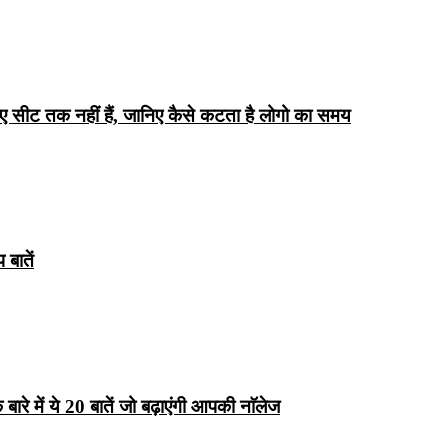
िए सीट तक ​​नहीं हैं, जानिए कैसे कटता है लोगो का समय
बातें
रे में ये 20 बातें जो बढ़ाएंगी आपकी नाॅलेज