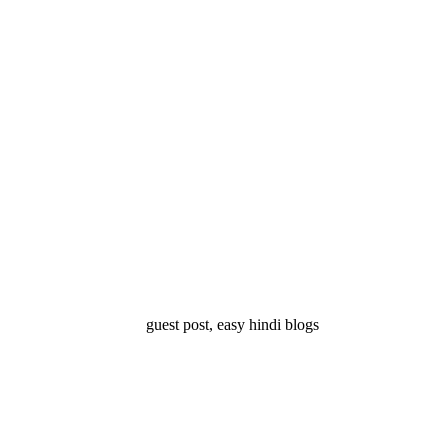
्ष 10
Facts About
Facts About Wolf
5 ज
थान
Lakshadweep in
in Hindi – जानिए
दिव
Hindi : जानिए
भेड़ियों के बारे में रोचक
लक्षद्वीप के बारे में कुछ
तथ्य
रोचक तथ्य