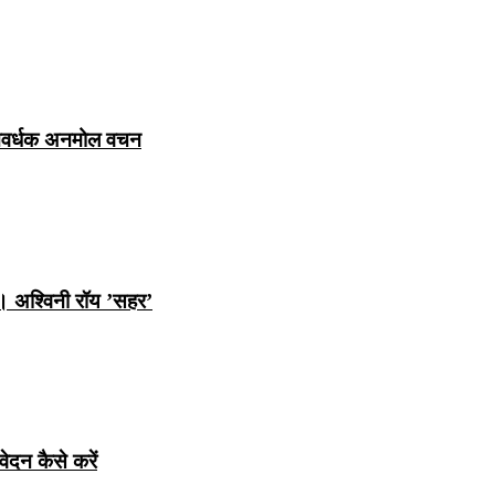
ञानवर्धक अनमोल वचन
ि। अश्विनी रॉय ’सहर’
ेदन कैसे करें