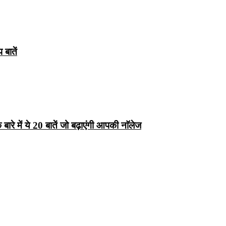
बातें
रे में ये 20 बातें जो बढ़ाएंगी आपकी नाॅलेज
्ष 10
Facts About
Facts About Wolf
5 ज
थान
Lakshadweep in
in Hindi – जानिए
दिव
Hindi : जानिए
भेड़ियों के बारे में रोचक
लक्षद्वीप के बारे में कुछ
तथ्य