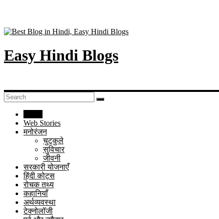
Easy Hindi Blogs
Home
Web Stories
मनोरंजन
चुटकुले
सुविचार
जीवनी
सरकारी योजनाएँ
हिंदी कोट्स
रोचक तथ्य
कहानियाँ
अर्थव्यवस्था
टेक्नोलॉजी