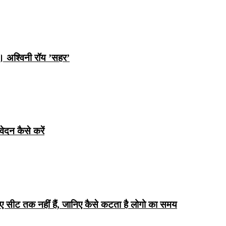
ि। अश्विनी रॉय ’सहर’
ेदन कैसे करें
िए सीट तक ​​नहीं हैं, जानिए कैसे कटता है लोगो का समय