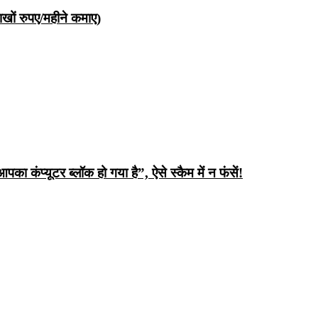
ों रुपए/महीने कमाए)
ंप्यूटर ब्लॉक हो गया है”, ऐसे स्कैम में न फंसें!