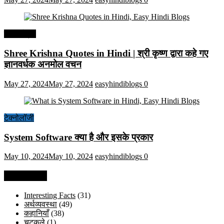
हिंदी कोट्स
Shree Krishna Quotes in Hindi | श्री कृष्ण द्वारा कहे गए
ज्ञानवर्धक अनमोल वचन
May 27, 2024
May 27, 2024
easyhindiblogs
0
टेक्नोलॉजी
System Software क्या है और इसके प्रकार
May 10, 2024
May 10, 2024
easyhindiblogs
0
Categories
Interesting Facts
(31)
अर्थव्यवस्था
(49)
कहानियाँ
(38)
चुटकुले
(1)