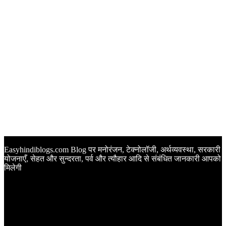
Easyhindiblogs.com Blog पर मनोरंजन, टेक्नोलॉजी, अर्थव्यवस्था, सरकारी
योजनाएँ, सेहत और सुन्दरता, पर्व और त्यौहार आदि से संबंधित जानकारी आपको
मिलेगी
Latest Post
Happy Anniversary Wishes in Hindi | वेडिंग एनिवर्सरी के मौके पर
अपनों को इन खूबसूरत मैसेज से दीजिए बधाई
Sunset Quotes in Hindi | सूर्यास्त कोट्स हिंदी में