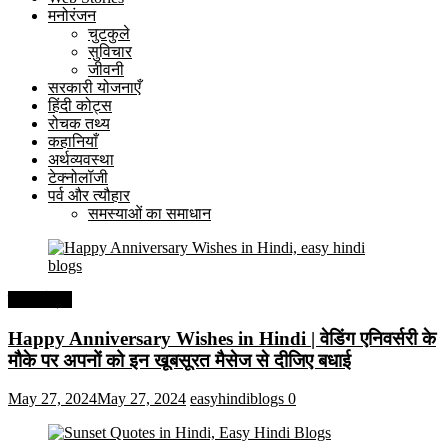
मनोरंजन
चुटकुले
सुविचार
जीवनी
सरकारी योजनाएँ
हिंदी कोट्स
रोचक तथ्य
कहानियाँ
अर्थव्यवस्था
टेक्नोलॉजी
पर्व और त्यौहार
समस्याओं का समाधान
हिंदी कोट्स
Happy Anniversary Wishes in Hindi | वेडिंग एनिवर्सरी के
मौके पर अपनों को इन खूबसूरत मैसेज से दीजिए बधाई
May 27, 2024
May 27, 2024
easyhindiblogs
0