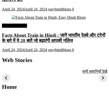
April 24, 2024
April 24, 2024
easyhindiblogs
0
Interesting Facts
Facts About Train in Hindi : जानें भारतीय रेलवे और ट्रेनों
के बारे में ये 20 बातें जो बढ़ाएंगी आपकी नाॅलेज
April 24, 2024
April 24, 2024
easyhindiblogs
0
Web Stories
टॉप 10 अत्यधिक मांग
सूर्य से जुड़े 10+
बैंगलोर के शीर्ष 1
सभी कहानियाँ देखें
वाली ट्रेंडी एआई
दिलचस्प तथ्य
ऐतिहासिक स्थान
तकनीक जो आपको
2024 के लिए सीखनी
Home
चाहिए