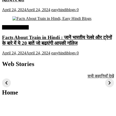
April 24, 2024
April 24, 2024
easyhindiblogs
0
Interesting Facts
Facts About Train in Hindi : जानें भारतीय रेलवे और ट्रेनों
के बारे में ये 20 बातें जो बढ़ाएंगी आपकी नाॅलेज
April 24, 2024
April 24, 2024
easyhindiblogs
0
Web Stories
टॉप 10 अत्यधिक मांग
सूर्य से जुड़े 10+
बैंगलोर के शीर्ष 1
सभी कहानियाँ देखें
वाली ट्रेंडी एआई
दिलचस्प तथ्य
ऐतिहासिक स्थान
तकनीक जो आपको
2024 के लिए सीखनी
Home
चाहिए