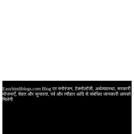
Easyhindiblogs.com Blog पर मनोरंजन, टेक्नोलॉजी, अर्थव्यवस्था, सरकारी
योजनाएँ, सेहत और सुन्दरता, पर्व और त्यौहार आदि से संबंधित जानकारी आपको
मिलेगी
Latest Post
Happy Anniversary Wishes in Hindi | वेडिंग एनिवर्सरी के मौके पर
अपनों को इन खूबसूरत मैसेज से दीजिए बधाई
Sunset Quotes in Hindi | सूर्यास्त कोट्स हिंदी में