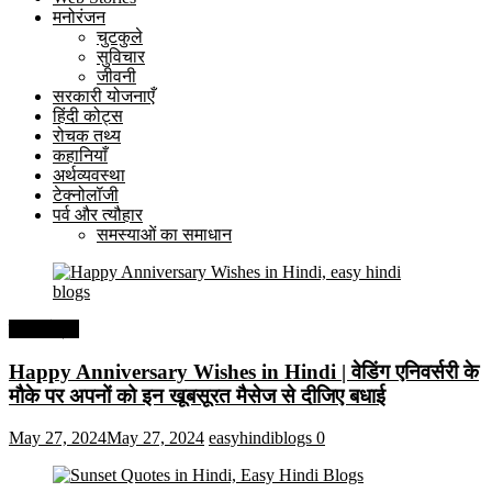
मनोरंजन
चुटकुले
सुविचार
जीवनी
सरकारी योजनाएँ
हिंदी कोट्स
रोचक तथ्य
कहानियाँ
अर्थव्यवस्था
टेक्नोलॉजी
पर्व और त्यौहार
समस्याओं का समाधान
हिंदी कोट्स
Happy Anniversary Wishes in Hindi | वेडिंग एनिवर्सरी के
मौके पर अपनों को इन खूबसूरत मैसेज से दीजिए बधाई
May 27, 2024
May 27, 2024
easyhindiblogs
0