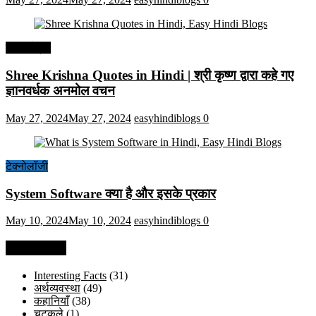
हिंदी कोट्स
Shree Krishna Quotes in Hindi | श्री कृष्ण द्वारा कहे गए
ज्ञानवर्धक अनमोल वचन
May 27, 2024
May 27, 2024
easyhindiblogs
0
टेक्नोलॉजी
System Software क्या है और इसके प्रकार
May 10, 2024
May 10, 2024
easyhindiblogs
0
Categories
Interesting Facts
(31)
अर्थव्यवस्था
(49)
कहानियाँ
(38)
चुटकुले
(1)