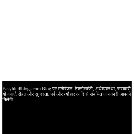
Easyhindiblogs.com Blog पर मनोरंजन, टेक्नोलॉजी, अर्थव्यवस्था, सरकारी
योजनाएँ, सेहत और सुन्दरता, पर्व और त्यौहार आदि से संबंधित जानकारी आपको
मिलेगी
Latest Post
Happy Anniversary Wishes in Hindi | वेडिंग एनिवर्सरी के मौके पर
अपनों को इन खूबसूरत मैसेज से दीजिए बधाई
Sunset Quotes in Hindi | सूर्यास्त कोट्स हिंदी में