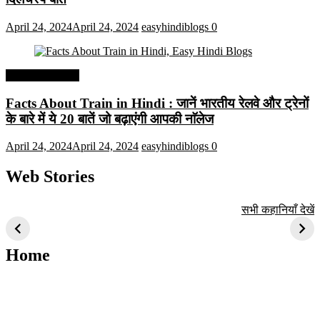
April 24, 2024
April 24, 2024
easyhindiblogs
0
Interesting Facts
Facts About Train in Hindi : जानें भारतीय रेलवे और ट्रेनों
के बारे में ये 20 बातें जो बढ़ाएंगी आपकी नाॅलेज
April 24, 2024
April 24, 2024
easyhindiblogs
0
Web Stories
टॉप 10 अत्यधिक मांग
सूर्य से जुड़े 10+
बैंगलोर के शीर्ष 1
सभी कहानियाँ देखें
वाली ट्रेंडी एआई
दिलचस्प तथ्य
ऐतिहासिक स्थान
तकनीक जो आपको
2024 के लिए सीखनी
Home
चाहिए