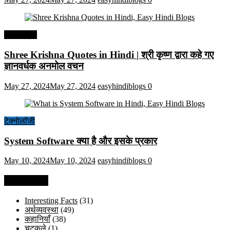
हिंदी कोट्स
Shree Krishna Quotes in Hindi | श्री कृष्ण द्वारा कहे गए
ज्ञानवर्धक अनमोल वचन
May 27, 2024
May 27, 2024
easyhindiblogs
0
टेक्नोलॉजी
System Software क्या है और इसके प्रकार
May 10, 2024
May 10, 2024
easyhindiblogs
0
Categories
Interesting Facts
(31)
अर्थव्यवस्था
(49)
कहानियाँ
(38)
चुटकुले
(1)