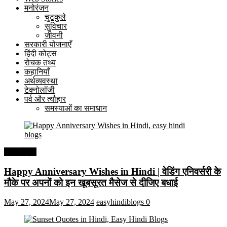
मनोरंजन
चुटकुले
सुविचार
जीवनी
सरकारी योजनाएँ
हिंदी कोट्स
रोचक तथ्य
कहानियाँ
अर्थव्यवस्था
टेक्नोलॉजी
पर्व और त्यौहार
समस्याओं का समाधान
हिंदी कोट्स
Happy Anniversary Wishes in Hindi | वेडिंग एनिवर्सरी के
मौके पर अपनों को इन खूबसूरत मैसेज से दीजिए बधाई
May 27, 2024
May 27, 2024
easyhindiblogs
0