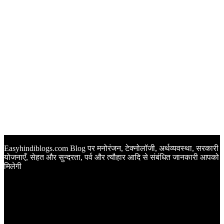
Easyhindiblogs.com Blog पर मनोरंजन, टेक्नोलॉजी, अर्थव्यवस्था, सरकारी
योजनाएँ, सेहत और सुन्दरता, पर्व और त्यौहार आदि से संबंधित जानकारी आपको
मिलेगी
Latest Post
Happy Anniversary Wishes in Hindi | वेडिंग एनिवर्सरी के मौके पर
अपनों को इन खूबसूरत मैसेज से दीजिए बधाई
Sunset Quotes in Hindi | सूर्यास्त कोट्स हिंदी में