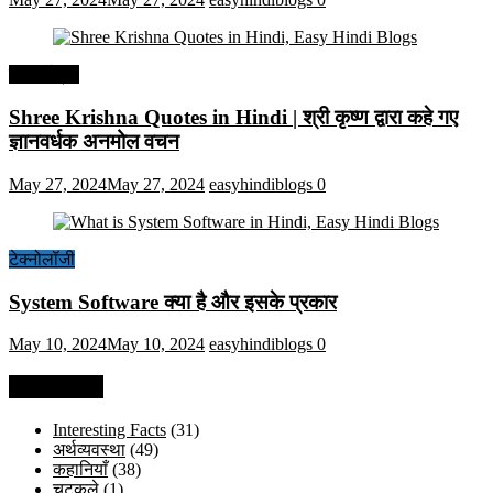
हिंदी कोट्स
Shree Krishna Quotes in Hindi | श्री कृष्ण द्वारा कहे गए
ज्ञानवर्धक अनमोल वचन
May 27, 2024
May 27, 2024
easyhindiblogs
0
टेक्नोलॉजी
System Software क्या है और इसके प्रकार
May 10, 2024
May 10, 2024
easyhindiblogs
0
Categories
Interesting Facts
(31)
अर्थव्यवस्था
(49)
कहानियाँ
(38)
चुटकुले
(1)