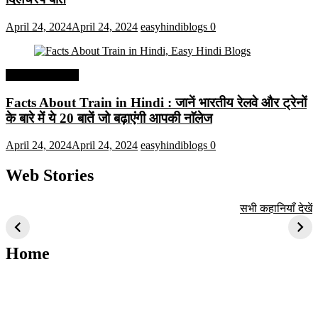
April 24, 2024
April 24, 2024
easyhindiblogs
0
Interesting Facts
Facts About Train in Hindi : जानें भारतीय रेलवे और ट्रेनों
के बारे में ये 20 बातें जो बढ़ाएंगी आपकी नाॅलेज
April 24, 2024
April 24, 2024
easyhindiblogs
0
Web Stories
टॉप 10 अत्यधिक मांग
सूर्य से जुड़े 10+
बैंगलोर के शीर्ष 1
सभी कहानियाँ देखें
वाली ट्रेंडी एआई
दिलचस्प तथ्य
ऐतिहासिक स्थान
तकनीक जो आपको
2024 के लिए सीखनी
Home
चाहिए