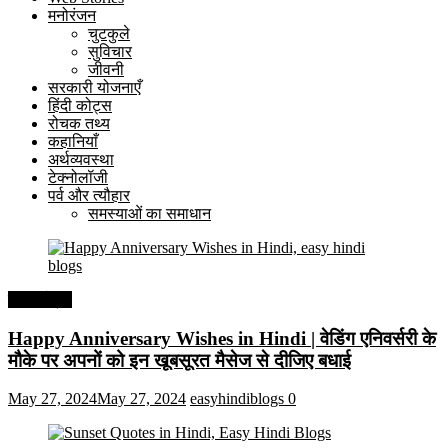
मनोरंजन
चुटकुले
सुविचार
जीवनी
सरकारी योजनाएँ
हिंदी कोट्स
रोचक तथ्य
कहानियाँ
अर्थव्यवस्था
टेक्नोलॉजी
पर्व और त्यौहार
समस्याओं का समाधान
हिंदी कोट्स
Happy Anniversary Wishes in Hindi | वेडिंग एनिवर्सरी के
मौके पर अपनों को इन खूबसूरत मैसेज से दीजिए बधाई
May 27, 2024
May 27, 2024
easyhindiblogs
0