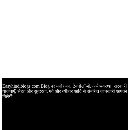
Easyhindiblogs.com Blog पर मनोरंजन, टेक्नोलॉजी, अर्थव्यवस्था, सरकारी
योजनाएँ, सेहत और सुन्दरता, पर्व और त्यौहार आदि से संबंधित जानकारी आपको
मिलेगी
Latest Post
Happy Anniversary Wishes in Hindi | वेडिंग एनिवर्सरी के मौके पर
अपनों को इन खूबसूरत मैसेज से दीजिए बधाई
Sunset Quotes in Hindi | सूर्यास्त कोट्स हिंदी में