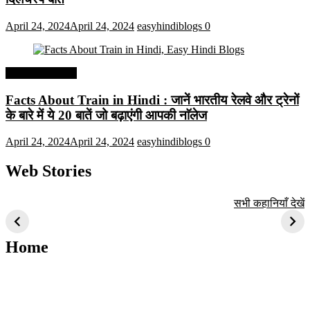
April 24, 2024
April 24, 2024
easyhindiblogs
0
Interesting Facts
Facts About Train in Hindi : जानें भारतीय रेलवे और ट्रेनों
के बारे में ये 20 बातें जो बढ़ाएंगी आपकी नाॅलेज
April 24, 2024
April 24, 2024
easyhindiblogs
0
Web Stories
टॉप 10 अत्यधिक मांग
सूर्य से जुड़े 10+
बैंगलोर के शीर्ष 1
सभी कहानियाँ देखें
वाली ट्रेंडी एआई
दिलचस्प तथ्य
ऐतिहासिक स्थान
तकनीक जो आपको
2024 के लिए सीखनी
Home
चाहिए