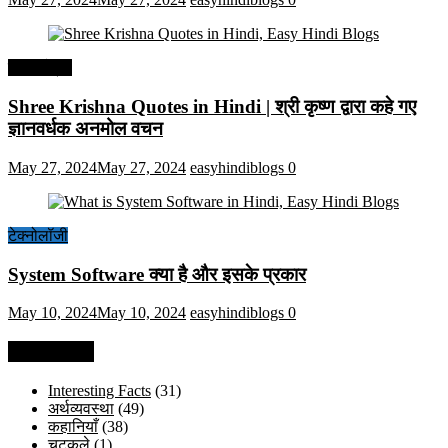
हिंदी कोट्स
Shree Krishna Quotes in Hindi | श्री कृष्ण द्वारा कहे गए
ज्ञानवर्धक अनमोल वचन
May 27, 2024
May 27, 2024
easyhindiblogs
0
टेक्नोलॉजी
System Software क्या है और इसके प्रकार
May 10, 2024
May 10, 2024
easyhindiblogs
0
Categories
Interesting Facts
(31)
अर्थव्यवस्था
(49)
कहानियाँ
(38)
चुटकुले
(1)