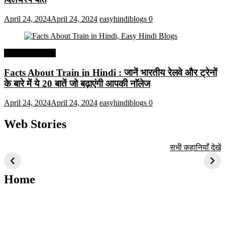
April 24, 2024
April 24, 2024
easyhindiblogs
0
Interesting Facts
Facts About Train in Hindi : जानें भारतीय रेलवे और ट्रेनों
के बारे में ये 20 बातें जो बढ़ाएंगी आपकी नाॅलेज
April 24, 2024
April 24, 2024
easyhindiblogs
0
Web Stories
टॉप 10 अत्यधिक मांग
सूर्य से जुड़े 10+
बैंगलोर के शीर्ष 1
सभी कहानियाँ देखें
वाली ट्रेंडी एआई
दिलचस्प तथ्य
ऐतिहासिक स्थान
तकनीक जो आपको
2024 के लिए सीखनी
Home
चाहिए