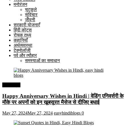
मनोरंजन
चुटकुले
सुविचार
जीवनी
सरकारी योजनाएँ
हिंदी कोट्स
रोचक तथ्य
कहानियाँ
अर्थव्यवस्था
टेक्नोलॉजी
पर्व और त्यौहार
समस्याओं का समाधान
हिंदी कोट्स
Happy Anniversary Wishes in Hindi | वेडिंग एनिवर्सरी के
मौके पर अपनों को इन खूबसूरत मैसेज से दीजिए बधाई
May 27, 2024
May 27, 2024
easyhindiblogs
0