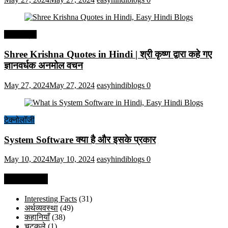
हिंदी कोट्स
Shree Krishna Quotes in Hindi | श्री कृष्ण द्वारा कहे गए
ज्ञानवर्धक अनमोल वचन
May 27, 2024
May 27, 2024
easyhindiblogs
0
टेक्नोलॉजी
System Software क्या है और इसके प्रकार
May 10, 2024
May 10, 2024
easyhindiblogs
0
Categories
Interesting Facts
(31)
अर्थव्यवस्था
(49)
कहानियाँ
(38)
चुटकुले
(1)