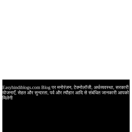
Easyhindiblogs.com Blog पर मनोरंजन, टेक्नोलॉजी, अर्थव्यवस्था, सरकारी
योजनाएँ, सेहत और सुन्दरता, पर्व और त्यौहार आदि से संबंधित जानकारी आपको
मिलेगी
Latest Post
Happy Anniversary Wishes in Hindi | वेडिंग एनिवर्सरी के मौके पर
अपनों को इन खूबसूरत मैसेज से दीजिए बधाई
Sunset Quotes in Hindi | सूर्यास्त कोट्स हिंदी में