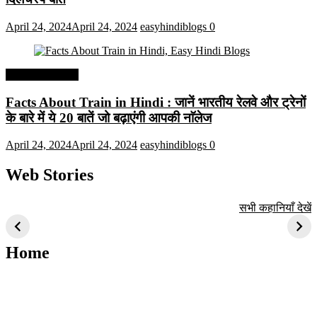
April 24, 2024
April 24, 2024
easyhindiblogs
0
Interesting Facts
Facts About Train in Hindi : जानें भारतीय रेलवे और ट्रेनों
के बारे में ये 20 बातें जो बढ़ाएंगी आपकी नाॅलेज
April 24, 2024
April 24, 2024
easyhindiblogs
0
Web Stories
टॉप 10 अत्यधिक मांग
सूर्य से जुड़े 10+
बैंगलोर के शीर्ष 1
सभी कहानियाँ देखें
वाली ट्रेंडी एआई
दिलचस्प तथ्य
ऐतिहासिक स्थान
तकनीक जो आपको
2024 के लिए सीखनी
Home
चाहिए