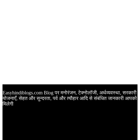
Easyhindiblogs.com Blog पर मनोरंजन, टेक्नोलॉजी, अर्थव्यवस्था, सरकारी
योजनाएँ, सेहत और सुन्दरता, पर्व और त्यौहार आदि से संबंधित जानकारी आपको
मिलेगी
Latest Post
Happy Anniversary Wishes in Hindi | वेडिंग एनिवर्सरी के मौके पर
अपनों को इन खूबसूरत मैसेज से दीजिए बधाई
Sunset Quotes in Hindi | सूर्यास्त कोट्स हिंदी में