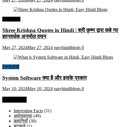
हिंदी कोट्स
Shree Krishna Quotes in Hindi | श्री कृष्ण द्वारा कहे गए
ज्ञानवर्धक अनमोल वचन
May 27, 2024
May 27, 2024
easyhindiblogs
0
टेक्नोलॉजी
System Software क्या है और इसके प्रकार
May 10, 2024
May 10, 2024
easyhindiblogs
0
Categories
Interesting Facts
(31)
अर्थव्यवस्था
(49)
कहानियाँ
(38)
चुटकुले
(1)