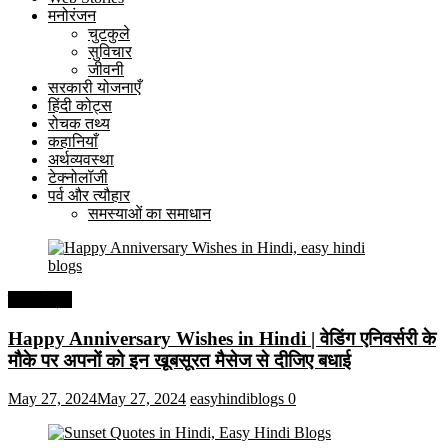
मनोरंजन
चुटकुले
सुविचार
जीवनी
सरकारी योजनाएँ
हिंदी कोट्स
रोचक तथ्य
कहानियाँ
अर्थव्यवस्था
टेक्नोलॉजी
पर्व और त्यौहार
समस्याओं का समाधान
हिंदी कोट्स
Happy Anniversary Wishes in Hindi | वेडिंग एनिवर्सरी के
मौके पर अपनों को इन खूबसूरत मैसेज से दीजिए बधाई
May 27, 2024
May 27, 2024
easyhindiblogs
0