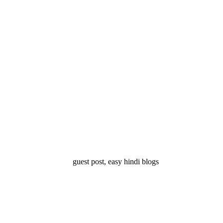
्ष 10
Facts About
Facts About Wolf
5 ज
थान
Lakshadweep in
in Hindi – जानिए
दिव
Hindi : जानिए
भेड़ियों के बारे में रोचक
लक्षद्वीप के बारे में कुछ
तथ्य
रोचक तथ्य