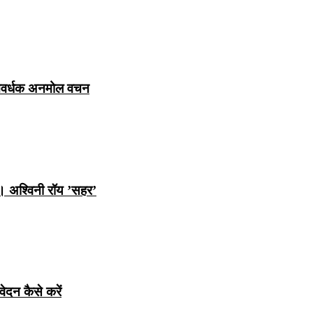
ञानवर्धक अनमोल वचन
ि। अश्विनी रॉय ’सहर’
ेदन कैसे करें