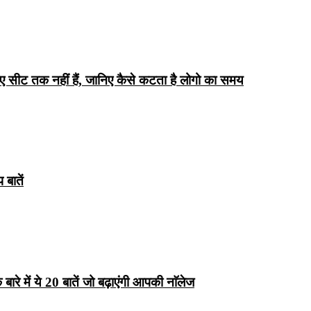
िए सीट तक ​​नहीं हैं, जानिए कैसे कटता है लोगो का समय
बातें
रे में ये 20 बातें जो बढ़ाएंगी आपकी नाॅलेज