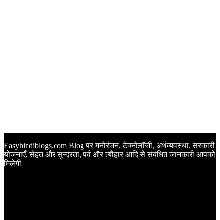
Easyhindiblogs.com Blog पर मनोरंजन, टेक्नोलॉजी, अर्थव्यवस्था, सरकारी
योजनाएँ, सेहत और सुन्दरता, पर्व और त्यौहार आदि से संबंधित जानकारी आपको
मिलेगी
Latest Post
Happy Anniversary Wishes in Hindi | वेडिंग एनिवर्सरी के मौके पर
अपनों को इन खूबसूरत मैसेज से दीजिए बधाई
Sunset Quotes in Hindi | सूर्यास्त कोट्स हिंदी में