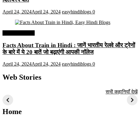
April 24, 2024
April 24, 2024
easyhindiblogs
0
Interesting Facts
Facts About Train in Hindi : जानें भारतीय रेलवे और ट्रेनों
के बारे में ये 20 बातें जो बढ़ाएंगी आपकी नाॅलेज
April 24, 2024
April 24, 2024
easyhindiblogs
0
Web Stories
टॉप 10 अत्यधिक मांग
सूर्य से जुड़े 10+
बैंगलोर के शीर्ष 1
सभी कहानियाँ देखें
वाली ट्रेंडी एआई
दिलचस्प तथ्य
ऐतिहासिक स्थान
तकनीक जो आपको
2024 के लिए सीखनी
Home
चाहिए