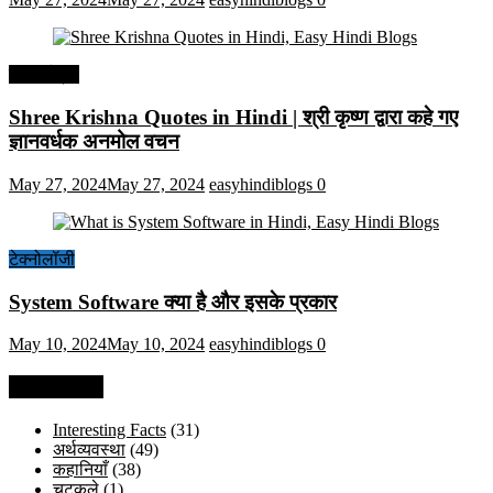
हिंदी कोट्स
Shree Krishna Quotes in Hindi | श्री कृष्ण द्वारा कहे गए
ज्ञानवर्धक अनमोल वचन
May 27, 2024
May 27, 2024
easyhindiblogs
0
टेक्नोलॉजी
System Software क्या है और इसके प्रकार
May 10, 2024
May 10, 2024
easyhindiblogs
0
Categories
Interesting Facts
(31)
अर्थव्यवस्था
(49)
कहानियाँ
(38)
चुटकुले
(1)