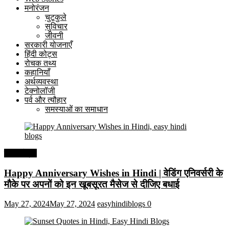
मनोरंजन
चुटकुले
सुविचार
जीवनी
सरकारी योजनाएँ
हिंदी कोट्स
रोचक तथ्य
कहानियाँ
अर्थव्यवस्था
टेक्नोलॉजी
पर्व और त्यौहार
समस्याओं का समाधान
हिंदी कोट्स
Happy Anniversary Wishes in Hindi | वेडिंग एनिवर्सरी के
मौके पर अपनों को इन खूबसूरत मैसेज से दीजिए बधाई
May 27, 2024
May 27, 2024
easyhindiblogs
0