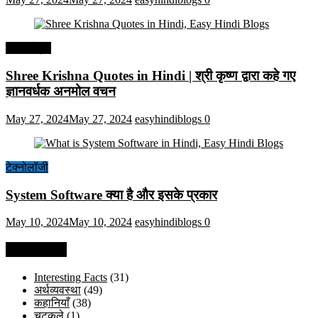
हिंदी कोट्स
Shree Krishna Quotes in Hindi | श्री कृष्ण द्वारा कहे गए
ज्ञानवर्धक अनमोल वचन
May 27, 2024
May 27, 2024
easyhindiblogs
0
टेक्नोलॉजी
System Software क्या है और इसके प्रकार
May 10, 2024
May 10, 2024
easyhindiblogs
0
Categories
Interesting Facts
(31)
अर्थव्यवस्था
(49)
कहानियाँ
(38)
चुटकुले
(1)