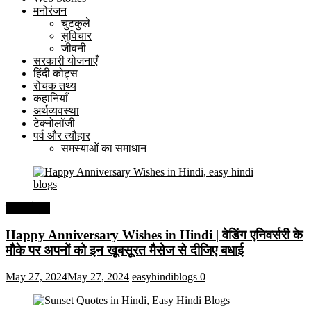
मनोरंजन
चुटकुले
सुविचार
जीवनी
सरकारी योजनाएँ
हिंदी कोट्स
रोचक तथ्य
कहानियाँ
अर्थव्यवस्था
टेक्नोलॉजी
पर्व और त्यौहार
समस्याओं का समाधान
हिंदी कोट्स
Happy Anniversary Wishes in Hindi | वेडिंग एनिवर्सरी के
मौके पर अपनों को इन खूबसूरत मैसेज से दीजिए बधाई
May 27, 2024
May 27, 2024
easyhindiblogs
0