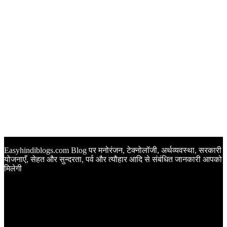
Easyhindiblogs.com Blog पर मनोरंजन, टेक्नोलॉजी, अर्थव्यवस्था, सरकारी
योजनाएँ, सेहत और सुन्दरता, पर्व और त्यौहार आदि से संबंधित जानकारी आपको
मिलेगी
Latest Post
Happy Anniversary Wishes in Hindi | वेडिंग एनिवर्सरी के मौके पर
अपनों को इन खूबसूरत मैसेज से दीजिए बधाई
Sunset Quotes in Hindi | सूर्यास्त कोट्स हिंदी में