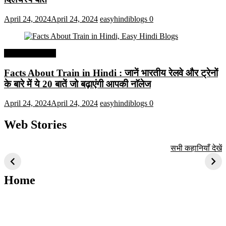
April 24, 2024
April 24, 2024
easyhindiblogs
0
Interesting Facts
Facts About Train in Hindi : जानें भारतीय रेलवे और ट्रेनों
के बारे में ये 20 बातें जो बढ़ाएंगी आपकी नाॅलेज
April 24, 2024
April 24, 2024
easyhindiblogs
0
Web Stories
टॉप 10 अत्यधिक मांग
सूर्य से जुड़े 10+
बैंगलोर के शीर्ष 1
सभी कहानियाँ देखें
वाली ट्रेंडी एआई
दिलचस्प तथ्य
ऐतिहासिक स्थान
तकनीक जो आपको
2024 के लिए सीखनी
Home
चाहिए