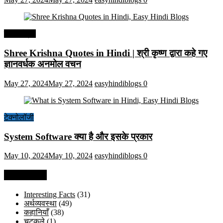
हिंदी कोट्स
Shree Krishna Quotes in Hindi | श्री कृष्ण द्वारा कहे गए
ज्ञानवर्धक अनमोल वचन
May 27, 2024
May 27, 2024
easyhindiblogs
0
टेक्नोलॉजी
System Software क्या है और इसके प्रकार
May 10, 2024
May 10, 2024
easyhindiblogs
0
Categories
Interesting Facts
(31)
अर्थव्यवस्था
(49)
कहानियाँ
(38)
चुटकुले
(1)