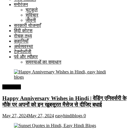
मनोरंजन
चुटकुले
सुविचार
जीवनी
सरकारी योजनाएँ
हिंदी कोट्स
रोचक तथ्य
कहानियाँ
अर्थव्यवस्था
टेक्नोलॉजी
पर्व और त्यौहार
समस्याओं का समाधान
हिंदी कोट्स
Happy Anniversary Wishes in Hindi | वेडिंग एनिवर्सरी के
मौके पर अपनों को इन खूबसूरत मैसेज से दीजिए बधाई
May 27, 2024
May 27, 2024
easyhindiblogs
0