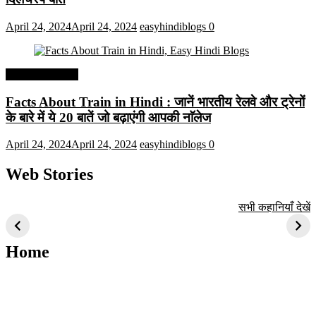
April 24, 2024
April 24, 2024
easyhindiblogs
0
Interesting Facts
Facts About Train in Hindi : जानें भारतीय रेलवे और ट्रेनों
के बारे में ये 20 बातें जो बढ़ाएंगी आपकी नाॅलेज
April 24, 2024
April 24, 2024
easyhindiblogs
0
Web Stories
टॉप 10 अत्यधिक मांग
सूर्य से जुड़े 10+
बैंगलोर के शीर्ष 1
सभी कहानियाँ देखें
वाली ट्रेंडी एआई
दिलचस्प तथ्य
ऐतिहासिक स्थान
तकनीक जो आपको
2024 के लिए सीखनी
Home
चाहिए