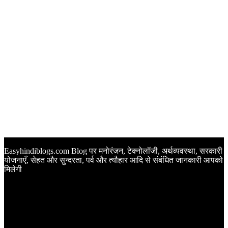
Easyhindiblogs.com Blog पर मनोरंजन, टेक्नोलॉजी, अर्थव्यवस्था, सरकारी
योजनाएँ, सेहत और सुन्दरता, पर्व और त्यौहार आदि से संबंधित जानकारी आपको
मिलेगी
Latest Post
Happy Anniversary Wishes in Hindi | वेडिंग एनिवर्सरी के मौके पर
अपनों को इन खूबसूरत मैसेज से दीजिए बधाई
Sunset Quotes in Hindi | सूर्यास्त कोट्स हिंदी में