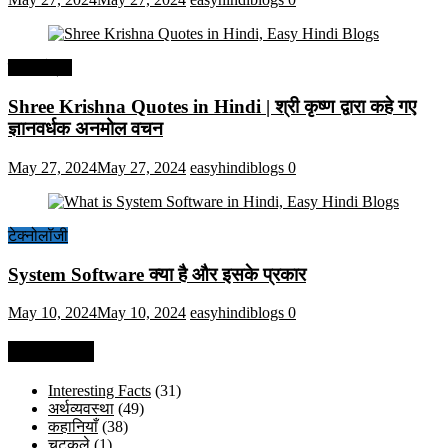
हिंदी कोट्स
Shree Krishna Quotes in Hindi | श्री कृष्ण द्वारा कहे गए
ज्ञानवर्धक अनमोल वचन
May 27, 2024
May 27, 2024
easyhindiblogs
0
टेक्नोलॉजी
System Software क्या है और इसके प्रकार
May 10, 2024
May 10, 2024
easyhindiblogs
0
Categories
Interesting Facts
(31)
अर्थव्यवस्था
(49)
कहानियाँ
(38)
चुटकुले
(1)