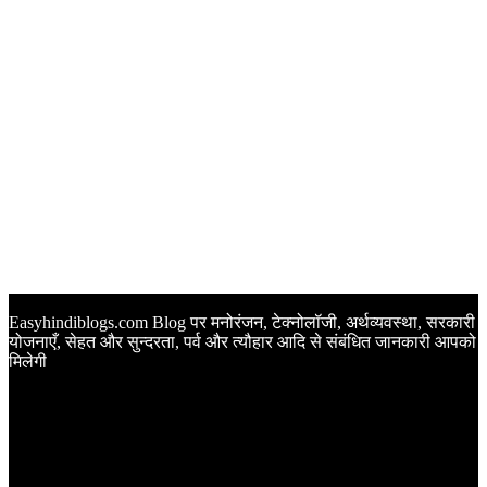
Easyhindiblogs.com Blog पर मनोरंजन, टेक्नोलॉजी, अर्थव्यवस्था, सरकारी
योजनाएँ, सेहत और सुन्दरता, पर्व और त्यौहार आदि से संबंधित जानकारी आपको
मिलेगी
Latest Post
Happy Anniversary Wishes in Hindi | वेडिंग एनिवर्सरी के मौके पर
अपनों को इन खूबसूरत मैसेज से दीजिए बधाई
Sunset Quotes in Hindi | सूर्यास्त कोट्स हिंदी में