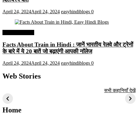
April 24, 2024
April 24, 2024
easyhindiblogs
0
Interesting Facts
Facts About Train in Hindi : जानें भारतीय रेलवे और ट्रेनों
के बारे में ये 20 बातें जो बढ़ाएंगी आपकी नाॅलेज
April 24, 2024
April 24, 2024
easyhindiblogs
0
Web Stories
टॉप 10 अत्यधिक मांग
सूर्य से जुड़े 10+
बैंगलोर के शीर्ष 1
सभी कहानियाँ देखें
वाली ट्रेंडी एआई
दिलचस्प तथ्य
ऐतिहासिक स्थान
तकनीक जो आपको
2024 के लिए सीखनी
Home
चाहिए