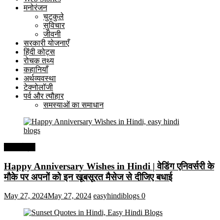
मनोरंजन
चुटकुले
सुविचार
जीवनी
सरकारी योजनाएँ
हिंदी कोट्स
रोचक तथ्य
कहानियाँ
अर्थव्यवस्था
टेक्नोलॉजी
पर्व और त्यौहार
समस्याओं का समाधान
हिंदी कोट्स
Happy Anniversary Wishes in Hindi | वेडिंग एनिवर्सरी के
मौके पर अपनों को इन खूबसूरत मैसेज से दीजिए बधाई
May 27, 2024
May 27, 2024
easyhindiblogs
0