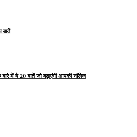
बातें
रे में ये 20 बातें जो बढ़ाएंगी आपकी नाॅलेज
्ष 10
Facts About
Facts About Wolf
5 ज
थान
Lakshadweep in
in Hindi – जानिए
दिव
Hindi : जानिए
भेड़ियों के बारे में रोचक
लक्षद्वीप के बारे में कुछ
तथ्य