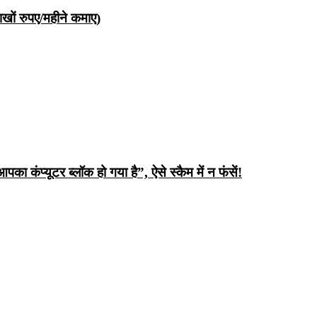
ों रुपए/महीने कमाए)
ंप्यूटर ब्लॉक हो गया है”, ऐसे स्कैम में न फंसें!