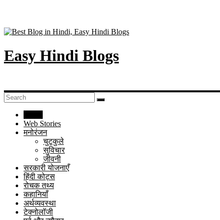
Easy Hindi Blogs
Home
Web Stories
मनोरंजन
चुटकुले
सुविचार
जीवनी
सरकारी योजनाएँ
हिंदी कोट्स
रोचक तथ्य
कहानियाँ
अर्थव्यवस्था
टेक्नोलॉजी