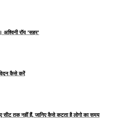
ि। अश्विनी रॉय ’सहर’
ेदन कैसे करें
िए सीट तक ​​नहीं हैं, जानिए कैसे कटता है लोगो का समय