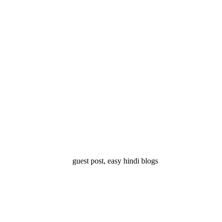
्ष 10
Facts About
Facts About Wolf
5 ज
थान
Lakshadweep in
in Hindi – जानिए
दिव
Hindi : जानिए
भेड़ियों के बारे में रोचक
लक्षद्वीप के बारे में कुछ
तथ्य
रोचक तथ्य