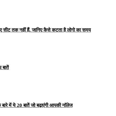
िए सीट तक ​​नहीं हैं, जानिए कैसे कटता है लोगो का समय
बातें
रे में ये 20 बातें जो बढ़ाएंगी आपकी नाॅलेज