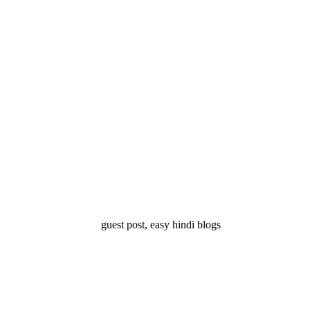
्ष 10
Facts About
Facts About Wolf
5 ज
थान
Lakshadweep in
in Hindi – जानिए
दिव
Hindi : जानिए
भेड़ियों के बारे में रोचक
लक्षद्वीप के बारे में कुछ
तथ्य
रोचक तथ्य