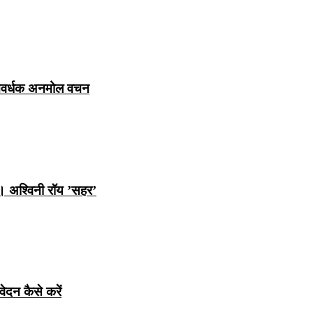
ञानवर्धक अनमोल वचन
ि। अश्विनी रॉय ’सहर’
ेदन कैसे करें