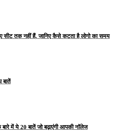
िए सीट तक ​​नहीं हैं, जानिए कैसे कटता है लोगो का समय
बातें
रे में ये 20 बातें जो बढ़ाएंगी आपकी नाॅलेज