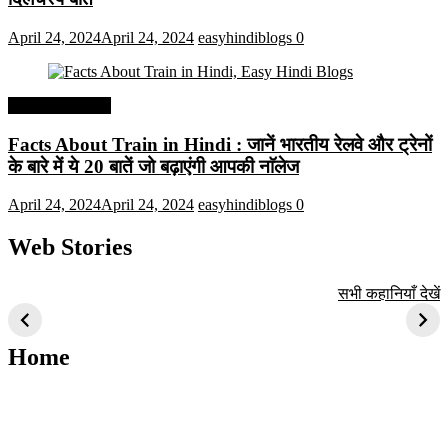
April 24, 2024
April 24, 2024
easyhindiblogs
0
Interesting Facts
Facts About Train in Hindi : जानें भारतीय रेलवे और ट्रेनों
के बारे में ये 20 बातें जो बढ़ाएंगी आपकी नाॅलेज
April 24, 2024
April 24, 2024
easyhindiblogs
0
Web Stories
टॉप 10 अत्यधिक मांग
सूर्य से जुड़े 10+
बैंगलोर के शीर्ष 1
सभी कहानियाँ देखें
वाली ट्रेंडी एआई
दिलचस्प तथ्य
ऐतिहासिक स्थान
तकनीक जो आपको
2024 के लिए सीखनी
Home
चाहिए