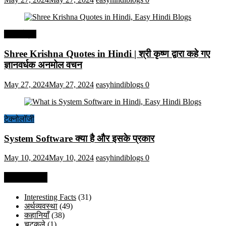
हिंदी कोट्स
Shree Krishna Quotes in Hindi | श्री कृष्ण द्वारा कहे गए
ज्ञानवर्धक अनमोल वचन
May 27, 2024
May 27, 2024
easyhindiblogs
0
टेक्नोलॉजी
System Software क्या है और इसके प्रकार
May 10, 2024
May 10, 2024
easyhindiblogs
0
Categories
Interesting Facts
(31)
अर्थव्यवस्था
(49)
कहानियाँ
(38)
चुटकुले
(1)