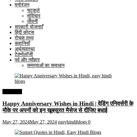
मनोरंजन
चुटकुले
सुविचार
जीवनी
सरकारी योजनाएँ
हिंदी कोट्स
रोचक तथ्य
कहानियाँ
अर्थव्यवस्था
टेक्नोलॉजी
पर्व और त्यौहार
समस्याओं का समाधान
हिंदी कोट्स
Happy Anniversary Wishes in Hindi | वेडिंग एनिवर्सरी के
मौके पर अपनों को इन खूबसूरत मैसेज से दीजिए बधाई
May 27, 2024
May 27, 2024
easyhindiblogs
0