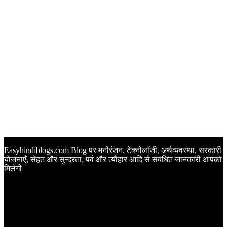
Easyhindiblogs.com Blog पर मनोरंजन, टेक्नोलॉजी, अर्थव्यवस्था, सरकारी
योजनाएँ, सेहत और सुन्दरता, पर्व और त्यौहार आदि से संबंधित जानकारी आपको
मिलेगी
Latest Post
Happy Anniversary Wishes in Hindi | वेडिंग एनिवर्सरी के मौके पर
अपनों को इन खूबसूरत मैसेज से दीजिए बधाई
Sunset Quotes in Hindi | सूर्यास्त कोट्स हिंदी में