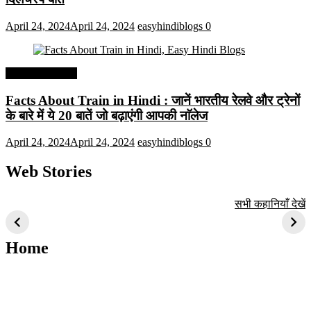
April 24, 2024
April 24, 2024
easyhindiblogs
0
Interesting Facts
Facts About Train in Hindi : जानें भारतीय रेलवे और ट्रेनों
के बारे में ये 20 बातें जो बढ़ाएंगी आपकी नाॅलेज
April 24, 2024
April 24, 2024
easyhindiblogs
0
Web Stories
टॉप 10 अत्यधिक मांग
सूर्य से जुड़े 10+
बैंगलोर के शीर्ष 1
सभी कहानियाँ देखें
वाली ट्रेंडी एआई
दिलचस्प तथ्य
ऐतिहासिक स्थान
तकनीक जो आपको
2024 के लिए सीखनी
Home
चाहिए