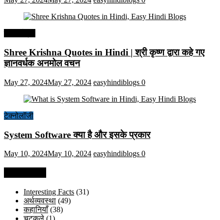
हिंदी कोट्स
Shree Krishna Quotes in Hindi | श्री कृष्ण द्वारा कहे गए
ज्ञानवर्धक अनमोल वचन
May 27, 2024
May 27, 2024
easyhindiblogs
0
टेक्नोलॉजी
System Software क्या है और इसके प्रकार
May 10, 2024
May 10, 2024
easyhindiblogs
0
Categories
Interesting Facts
(31)
अर्थव्यवस्था
(49)
कहानियाँ
(38)
चुटकुले
(1)