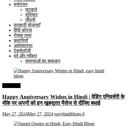
मनोरंजन
चुटकुले
सुविचार
जीवनी
सरकारी योजनाएँ
हिंदी कोट्स
रोचक तथ्य
कहानियाँ
अर्थव्यवस्था
टेक्नोलॉजी
पर्व और त्यौहार
समस्याओं का समाधान
हिंदी कोट्स
Happy Anniversary Wishes in Hindi | वेडिंग एनिवर्सरी के
मौके पर अपनों को इन खूबसूरत मैसेज से दीजिए बधाई
May 27, 2024
May 27, 2024
easyhindiblogs
0