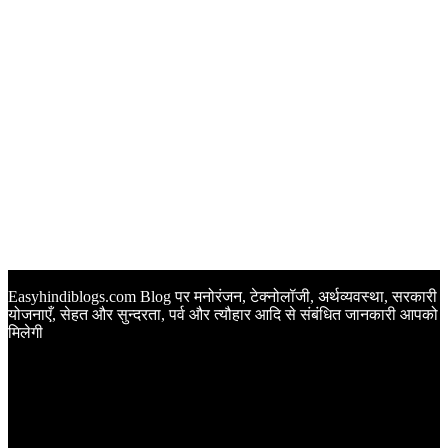
Easyhindiblogs.com Blog पर मनोरंजन, टेक्नोलॉजी, अर्थव्यवस्था, सरकारी
योजनाएँ, सेहत और सुन्दरता, पर्व और त्यौहार आदि से संबंधित जानकारी आपको
मिलेगी
Latest Post
Happy Anniversary Wishes in Hindi | वेडिंग एनिवर्सरी के मौके पर
अपनों को इन खूबसूरत मैसेज से दीजिए बधाई
Sunset Quotes in Hindi | सूर्यास्त कोट्स हिंदी में