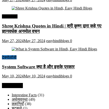
हिंदी कोट्स
Shree Krishna Quotes in Hindi | श्री कृष्ण द्वारा कहे गए
ज्ञानवर्धक अनमोल वचन
May 27, 2024
May 27, 2024
easyhindiblogs
0
टेक्नोलॉजी
System Software क्या है और इसके प्रकार
May 10, 2024
May 10, 2024
easyhindiblogs
0
Categories
Interesting Facts
(31)
अर्थव्यवस्था
(49)
कहानियाँ
(38)
चुटकुले
(1)