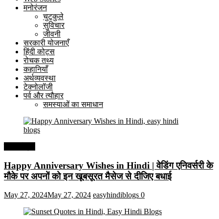
मनोरंजन
चुटकुले
सुविचार
जीवनी
सरकारी योजनाएँ
हिंदी कोट्स
रोचक तथ्य
कहानियाँ
अर्थव्यवस्था
टेक्नोलॉजी
पर्व और त्यौहार
समस्याओं का समाधान
हिंदी कोट्स
Happy Anniversary Wishes in Hindi | वेडिंग एनिवर्सरी के
मौके पर अपनों को इन खूबसूरत मैसेज से दीजिए बधाई
May 27, 2024
May 27, 2024
easyhindiblogs
0