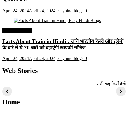
April 24, 2024
April 24, 2024
easyhindiblogs
0
Interesting Facts
Facts About Train in Hindi : जानें भारतीय रेलवे और ट्रेनों
के बारे में ये 20 बातें जो बढ़ाएंगी आपकी नाॅलेज
April 24, 2024
April 24, 2024
easyhindiblogs
0
Web Stories
टॉप 10 अत्यधिक मांग
सूर्य से जुड़े 10+
बैंगलोर के शीर्ष 1
सभी कहानियाँ देखें
वाली ट्रेंडी एआई
दिलचस्प तथ्य
ऐतिहासिक स्थान
तकनीक जो आपको
2024 के लिए सीखनी
Home
चाहिए