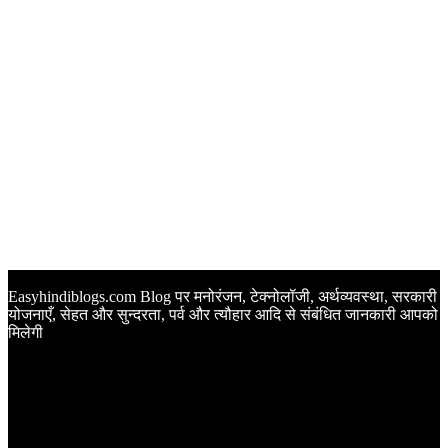
Easyhindiblogs.com Blog पर मनोरंजन, टेक्नोलॉजी, अर्थव्यवस्था, सरकारी
योजनाएँ, सेहत और सुन्दरता, पर्व और त्यौहार आदि से संबंधित जानकारी आपको
मिलेगी
Latest Post
Happy Anniversary Wishes in Hindi | वेडिंग एनिवर्सरी के मौके पर
अपनों को इन खूबसूरत मैसेज से दीजिए बधाई
Sunset Quotes in Hindi | सूर्यास्त कोट्स हिंदी में