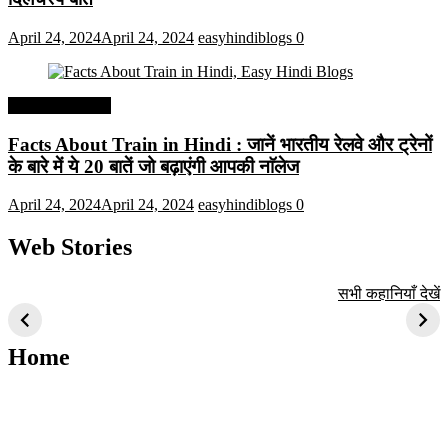
April 24, 2024
April 24, 2024
easyhindiblogs
0
Interesting Facts
Facts About Train in Hindi : जानें भारतीय रेलवे और ट्रेनों
के बारे में ये 20 बातें जो बढ़ाएंगी आपकी नाॅलेज
April 24, 2024
April 24, 2024
easyhindiblogs
0
Web Stories
टॉप 10 अत्यधिक मांग
सूर्य से जुड़े 10+
बैंगलोर के शीर्ष 1
सभी कहानियाँ देखें
वाली ट्रेंडी एआई
दिलचस्प तथ्य
ऐतिहासिक स्थान
तकनीक जो आपको
2024 के लिए सीखनी
Home
चाहिए