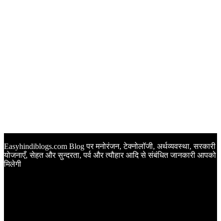
Easyhindiblogs.com Blog पर मनोरंजन, टेक्नोलॉजी, अर्थव्यवस्था, सरकारी
योजनाएँ, सेहत और सुन्दरता, पर्व और त्यौहार आदि से संबंधित जानकारी आपको
मिलेगी
Latest Post
Happy Anniversary Wishes in Hindi | वेडिंग एनिवर्सरी के मौके पर
अपनों को इन खूबसूरत मैसेज से दीजिए बधाई
Sunset Quotes in Hindi | सूर्यास्त कोट्स हिंदी में