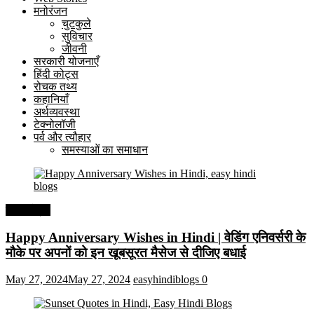
मनोरंजन
चुटकुले
सुविचार
जीवनी
सरकारी योजनाएँ
हिंदी कोट्स
रोचक तथ्य
कहानियाँ
अर्थव्यवस्था
टेक्नोलॉजी
पर्व और त्यौहार
समस्याओं का समाधान
हिंदी कोट्स
Happy Anniversary Wishes in Hindi | वेडिंग एनिवर्सरी के
मौके पर अपनों को इन खूबसूरत मैसेज से दीजिए बधाई
May 27, 2024
May 27, 2024
easyhindiblogs
0