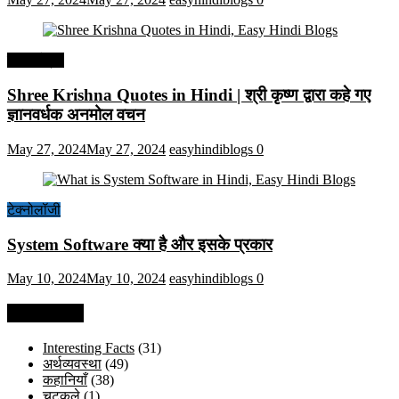
हिंदी कोट्स
Shree Krishna Quotes in Hindi | श्री कृष्ण द्वारा कहे गए
ज्ञानवर्धक अनमोल वचन
May 27, 2024
May 27, 2024
easyhindiblogs
0
टेक्नोलॉजी
System Software क्या है और इसके प्रकार
May 10, 2024
May 10, 2024
easyhindiblogs
0
Categories
Interesting Facts
(31)
अर्थव्यवस्था
(49)
कहानियाँ
(38)
चुटकुले
(1)