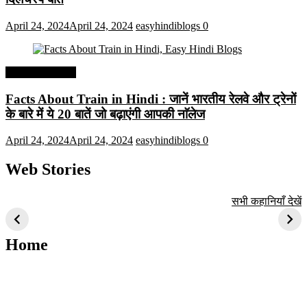
April 24, 2024
April 24, 2024
easyhindiblogs
0
Interesting Facts
Facts About Train in Hindi : जानें भारतीय रेलवे और ट्रेनों
के बारे में ये 20 बातें जो बढ़ाएंगी आपकी नाॅलेज
April 24, 2024
April 24, 2024
easyhindiblogs
0
Web Stories
टॉप 10 अत्यधिक मांग
सूर्य से जुड़े 10+
बैंगलोर के शीर्ष 1
सभी कहानियाँ देखें
वाली ट्रेंडी एआई
दिलचस्प तथ्य
ऐतिहासिक स्थान
तकनीक जो आपको
2024 के लिए सीखनी
Home
चाहिए