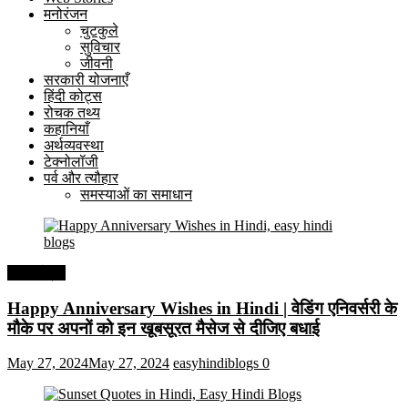
मनोरंजन
चुटकुले
सुविचार
जीवनी
सरकारी योजनाएँ
हिंदी कोट्स
रोचक तथ्य
कहानियाँ
अर्थव्यवस्था
टेक्नोलॉजी
पर्व और त्यौहार
समस्याओं का समाधान
हिंदी कोट्स
Happy Anniversary Wishes in Hindi | वेडिंग एनिवर्सरी के
मौके पर अपनों को इन खूबसूरत मैसेज से दीजिए बधाई
May 27, 2024
May 27, 2024
easyhindiblogs
0