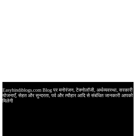
Easyhindiblogs.com Blog पर मनोरंजन, टेक्नोलॉजी, अर्थव्यवस्था, सरकारी
योजनाएँ, सेहत और सुन्दरता, पर्व और त्यौहार आदि से संबंधित जानकारी आपको
मिलेगी
Latest Post
Happy Anniversary Wishes in Hindi | वेडिंग एनिवर्सरी के मौके पर
अपनों को इन खूबसूरत मैसेज से दीजिए बधाई
Sunset Quotes in Hindi | सूर्यास्त कोट्स हिंदी में