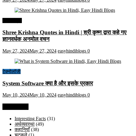
हिंदी कोट्स
Shree Krishna Quotes in Hindi | श्री कृष्ण द्वारा कहे गए
ज्ञानवर्धक अनमोल वचन
May 27, 2024
May 27, 2024
easyhindiblogs
0
टेक्नोलॉजी
System Software क्या है और इसके प्रकार
May 10, 2024
May 10, 2024
easyhindiblogs
0
Categories
Interesting Facts
(31)
अर्थव्यवस्था
(49)
कहानियाँ
(38)
चुटकुले
(1)