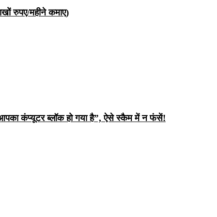
ों रुपए/महीने कमाए)
ंप्यूटर ब्लॉक हो गया है”, ऐसे स्कैम में न फंसें!