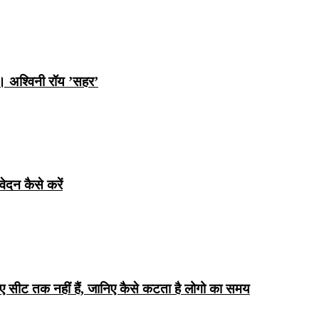
ि। अश्विनी रॉय ’सहर’
ेदन कैसे करें
िए सीट तक ​​नहीं हैं, जानिए कैसे कटता है लोगो का समय