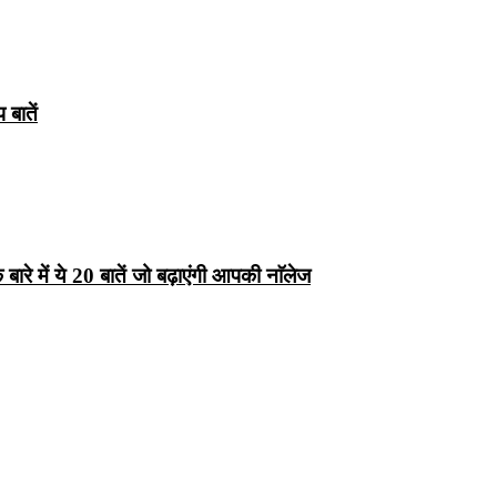
बातें
रे में ये 20 बातें जो बढ़ाएंगी आपकी नाॅलेज
्ष 10
Facts About
Facts About Wolf
5 ज
थान
Lakshadweep in
in Hindi – जानिए
दिव
Hindi : जानिए
भेड़ियों के बारे में रोचक
लक्षद्वीप के बारे में कुछ
तथ्य