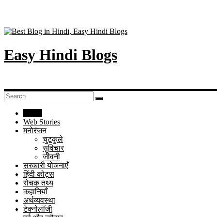
Easy Hindi Blogs
Home
Web Stories
मनोरंजन
चुटकुले
सुविचार
जीवनी
सरकारी योजनाएँ
हिंदी कोट्स
रोचक तथ्य
कहानियाँ
अर्थव्यवस्था
टेक्नोलॉजी