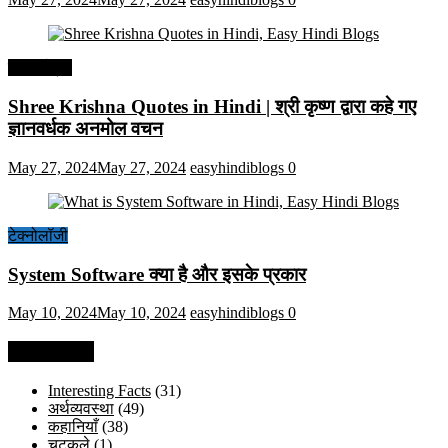
हिंदी कोट्स
Shree Krishna Quotes in Hindi | श्री कृष्ण द्वारा कहे गए
ज्ञानवर्धक अनमोल वचन
May 27, 2024
May 27, 2024
easyhindiblogs
0
टेक्नोलॉजी
System Software क्या है और इसके प्रकार
May 10, 2024
May 10, 2024
easyhindiblogs
0
Categories
Interesting Facts
(31)
अर्थव्यवस्था
(49)
कहानियाँ
(38)
चुटकुले
(1)