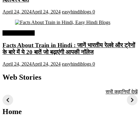
April 24, 2024
April 24, 2024
easyhindiblogs
0
Interesting Facts
Facts About Train in Hindi : जानें भारतीय रेलवे और ट्रेनों
के बारे में ये 20 बातें जो बढ़ाएंगी आपकी नाॅलेज
April 24, 2024
April 24, 2024
easyhindiblogs
0
Web Stories
टॉप 10 अत्यधिक मांग
सूर्य से जुड़े 10+
बैंगलोर के शीर्ष 1
सभी कहानियाँ देखें
वाली ट्रेंडी एआई
दिलचस्प तथ्य
ऐतिहासिक स्थान
तकनीक जो आपको
2024 के लिए सीखनी
Home
चाहिए