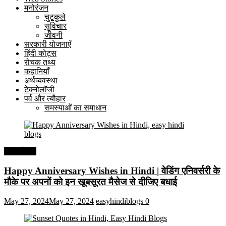
मनोरंजन
चुटकुले
सुविचार
जीवनी
सरकारी योजनाएँ
हिंदी कोट्स
रोचक तथ्य
कहानियाँ
अर्थव्यवस्था
टेक्नोलॉजी
पर्व और त्यौहार
समस्याओं का समाधान
हिंदी कोट्स
Happy Anniversary Wishes in Hindi | वेडिंग एनिवर्सरी के
मौके पर अपनों को इन खूबसूरत मैसेज से दीजिए बधाई
May 27, 2024
May 27, 2024
easyhindiblogs
0