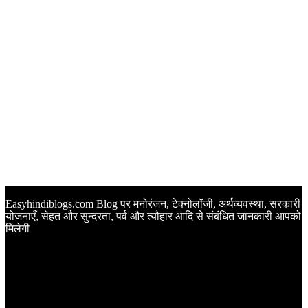
Easyhindiblogs.com Blog पर मनोरंजन, टेक्नोलॉजी, अर्थव्यवस्था, सरकारी
योजनाएँ, सेहत और सुन्दरता, पर्व और त्यौहार आदि से संबंधित जानकारी आपको
मिलेगी
Latest Post
Happy Anniversary Wishes in Hindi | वेडिंग एनिवर्सरी के मौके पर
अपनों को इन खूबसूरत मैसेज से दीजिए बधाई
Sunset Quotes in Hindi | सूर्यास्त कोट्स हिंदी में