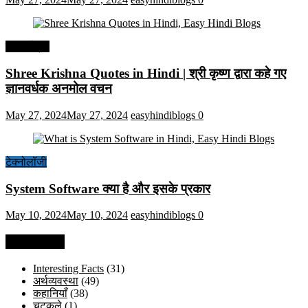
हिंदी कोट्स
Shree Krishna Quotes in Hindi | श्री कृष्ण द्वारा कहे गए
ज्ञानवर्धक अनमोल वचन
May 27, 2024
May 27, 2024
easyhindiblogs
0
टेक्नोलॉजी
System Software क्या है और इसके प्रकार
May 10, 2024
May 10, 2024
easyhindiblogs
0
Categories
Interesting Facts
(31)
अर्थव्यवस्था
(49)
कहानियाँ
(38)
चुटकुले
(1)