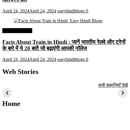
April 24, 2024
April 24, 2024
easyhindiblogs
0
Interesting Facts
Facts About Train in Hindi : जानें भारतीय रेलवे और ट्रेनों
के बारे में ये 20 बातें जो बढ़ाएंगी आपकी नाॅलेज
April 24, 2024
April 24, 2024
easyhindiblogs
0
Web Stories
टॉप 10 अत्यधिक मांग
सूर्य से जुड़े 10+
बैंगलोर के शीर्ष 1
सभी कहानियाँ देखें
वाली ट्रेंडी एआई
दिलचस्प तथ्य
ऐतिहासिक स्थान
तकनीक जो आपको
2024 के लिए सीखनी
Home
चाहिए