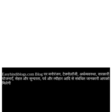
Easyhindiblogs.com Blog पर मनोरंजन, टेक्नोलॉजी, अर्थव्यवस्था, सरकारी
योजनाएँ, सेहत और सुन्दरता, पर्व और त्यौहार आदि से संबंधित जानकारी आपको
मिलेगी
Latest Post
Happy Anniversary Wishes in Hindi | वेडिंग एनिवर्सरी के मौके पर
अपनों को इन खूबसूरत मैसेज से दीजिए बधाई
Sunset Quotes in Hindi | सूर्यास्त कोट्स हिंदी में