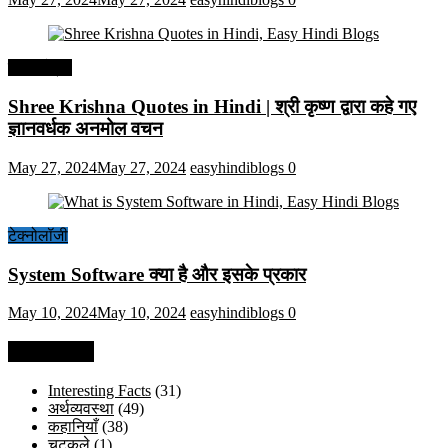
हिंदी कोट्स
Shree Krishna Quotes in Hindi | श्री कृष्ण द्वारा कहे गए
ज्ञानवर्धक अनमोल वचन
May 27, 2024
May 27, 2024
easyhindiblogs
0
टेक्नोलॉजी
System Software क्या है और इसके प्रकार
May 10, 2024
May 10, 2024
easyhindiblogs
0
Categories
Interesting Facts
(31)
अर्थव्यवस्था
(49)
कहानियाँ
(38)
चुटकुले
(1)