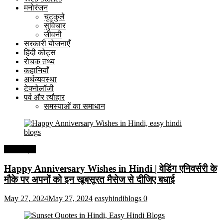
मनोरंजन
चुटकुले
सुविचार
जीवनी
सरकारी योजनाएँ
हिंदी कोट्स
रोचक तथ्य
कहानियाँ
अर्थव्यवस्था
टेक्नोलॉजी
पर्व और त्यौहार
समस्याओं का समाधान
हिंदी कोट्स
Happy Anniversary Wishes in Hindi | वेडिंग एनिवर्सरी के
मौके पर अपनों को इन खूबसूरत मैसेज से दीजिए बधाई
May 27, 2024
May 27, 2024
easyhindiblogs
0