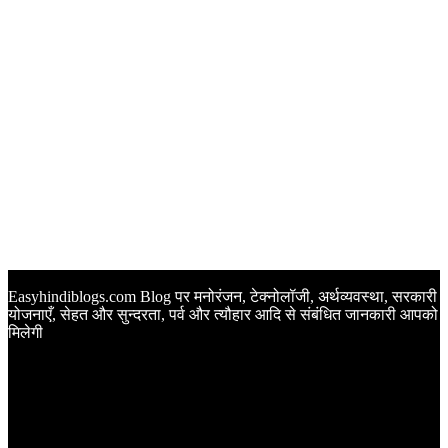
Easyhindiblogs.com Blog पर मनोरंजन, टेक्नोलॉजी, अर्थव्यवस्था, सरकारी
योजनाएँ, सेहत और सुन्दरता, पर्व और त्यौहार आदि से संबंधित जानकारी आपको
मिलेगी
Latest Post
Happy Anniversary Wishes in Hindi | वेडिंग एनिवर्सरी के मौके पर
अपनों को इन खूबसूरत मैसेज से दीजिए बधाई
Sunset Quotes in Hindi | सूर्यास्त कोट्स हिंदी में