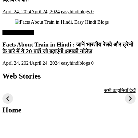
April 24, 2024
April 24, 2024
easyhindiblogs
0
Interesting Facts
Facts About Train in Hindi : जानें भारतीय रेलवे और ट्रेनों
के बारे में ये 20 बातें जो बढ़ाएंगी आपकी नाॅलेज
April 24, 2024
April 24, 2024
easyhindiblogs
0
Web Stories
टॉप 10 अत्यधिक मांग
सूर्य से जुड़े 10+
बैंगलोर के शीर्ष 1
सभी कहानियाँ देखें
वाली ट्रेंडी एआई
दिलचस्प तथ्य
ऐतिहासिक स्थान
तकनीक जो आपको
2024 के लिए सीखनी
Home
चाहिए