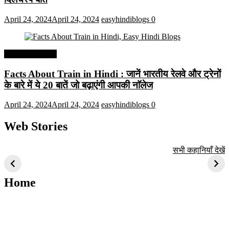
April 24, 2024
April 24, 2024
easyhindiblogs
0
Interesting Facts
Facts About Train in Hindi : जानें भारतीय रेलवे और ट्रेनों
के बारे में ये 20 बातें जो बढ़ाएंगी आपकी नाॅलेज
April 24, 2024
April 24, 2024
easyhindiblogs
0
Web Stories
टॉप 10 अत्यधिक मांग
सूर्य से जुड़े 10+
बैंगलोर के शीर्ष 1
सभी कहानियाँ देखें
वाली ट्रेंडी एआई
दिलचस्प तथ्य
ऐतिहासिक स्थान
तकनीक जो आपको
2024 के लिए सीखनी
Home
चाहिए