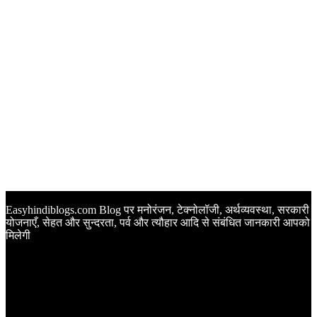
Easyhindiblogs.com Blog पर मनोरंजन, टेक्नोलॉजी, अर्थव्यवस्था, सरकारी
योजनाएँ, सेहत और सुन्दरता, पर्व और त्यौहार आदि से संबंधित जानकारी आपको
मिलेगी
Latest Post
Happy Anniversary Wishes in Hindi | वेडिंग एनिवर्सरी के मौके पर
अपनों को इन खूबसूरत मैसेज से दीजिए बधाई
Sunset Quotes in Hindi | सूर्यास्त कोट्स हिंदी में