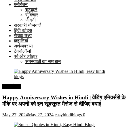
मनोरंजन
चुटकुले
सुविचार
जीवनी
सरकारी योजनाएँ
हिंदी कोट्स
रोचक तथ्य
कहानियाँ
अर्थव्यवस्था
टेक्नोलॉजी
पर्व और त्यौहार
समस्याओं का समाधान
हिंदी कोट्स
Happy Anniversary Wishes in Hindi | वेडिंग एनिवर्सरी के
मौके पर अपनों को इन खूबसूरत मैसेज से दीजिए बधाई
May 27, 2024
May 27, 2024
easyhindiblogs
0