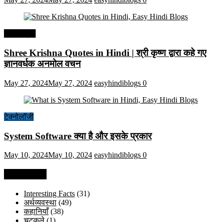
हिंदी कोट्स
Shree Krishna Quotes in Hindi | श्री कृष्ण द्वारा कहे गए
ज्ञानवर्धक अनमोल वचन
May 27, 2024
May 27, 2024
easyhindiblogs
0
टेक्नोलॉजी
System Software क्या है और इसके प्रकार
May 10, 2024
May 10, 2024
easyhindiblogs
0
Categories
Interesting Facts
(31)
अर्थव्यवस्था
(49)
कहानियाँ
(38)
चुटकुले
(1)