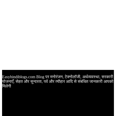
Easyhindiblogs.com Blog पर मनोरंजन, टेक्नोलॉजी, अर्थव्यवस्था, सरकारी
योजनाएँ, सेहत और सुन्दरता, पर्व और त्यौहार आदि से संबंधित जानकारी आपको
मिलेगी
Latest Post
Happy Anniversary Wishes in Hindi | वेडिंग एनिवर्सरी के मौके पर
अपनों को इन खूबसूरत मैसेज से दीजिए बधाई
Sunset Quotes in Hindi | सूर्यास्त कोट्स हिंदी में