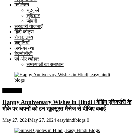
मनोरंजन
चुटकुले
सुविचार
जीवनी
सरकारी योजनाएँ
हिंदी कोट्स
रोचक तथ्य
कहानियाँ
अर्थव्यवस्था
टेक्नोलॉजी
पर्व और त्यौहार
समस्याओं का समाधान
हिंदी कोट्स
Happy Anniversary Wishes in Hindi | वेडिंग एनिवर्सरी के
मौके पर अपनों को इन खूबसूरत मैसेज से दीजिए बधाई
May 27, 2024
May 27, 2024
easyhindiblogs
0