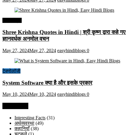
हिंदी कोट्स
Shree Krishna Quotes in Hindi | श्री कृष्ण द्वारा कहे गए
ज्ञानवर्धक अनमोल वचन
May 27, 2024
May 27, 2024
easyhindiblogs
0
टेक्नोलॉजी
System Software क्या है और इसके प्रकार
May 10, 2024
May 10, 2024
easyhindiblogs
0
Categories
Interesting Facts
(31)
अर्थव्यवस्था
(49)
कहानियाँ
(38)
चुटकुले
(1)