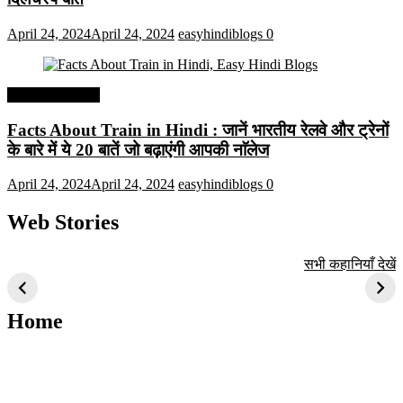
April 24, 2024
April 24, 2024
easyhindiblogs
0
Interesting Facts
Facts About Train in Hindi : जानें भारतीय रेलवे और ट्रेनों
के बारे में ये 20 बातें जो बढ़ाएंगी आपकी नाॅलेज
April 24, 2024
April 24, 2024
easyhindiblogs
0
Web Stories
टॉप 10 अत्यधिक मांग
सूर्य से जुड़े 10+
बैंगलोर के शीर्ष 1
सभी कहानियाँ देखें
वाली ट्रेंडी एआई
दिलचस्प तथ्य
ऐतिहासिक स्थान
तकनीक जो आपको
2024 के लिए सीखनी
Home
चाहिए