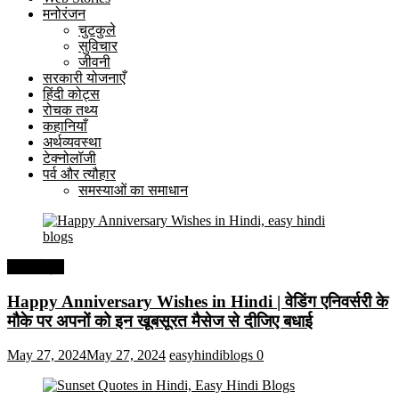
मनोरंजन
चुटकुले
सुविचार
जीवनी
सरकारी योजनाएँ
हिंदी कोट्स
रोचक तथ्य
कहानियाँ
अर्थव्यवस्था
टेक्नोलॉजी
पर्व और त्यौहार
समस्याओं का समाधान
हिंदी कोट्स
Happy Anniversary Wishes in Hindi | वेडिंग एनिवर्सरी के
मौके पर अपनों को इन खूबसूरत मैसेज से दीजिए बधाई
May 27, 2024
May 27, 2024
easyhindiblogs
0