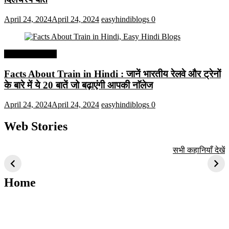
April 24, 2024
April 24, 2024
easyhindiblogs
0
Interesting Facts
Facts About Train in Hindi : जानें भारतीय रेलवे और ट्रेनों
के बारे में ये 20 बातें जो बढ़ाएंगी आपकी नाॅलेज
April 24, 2024
April 24, 2024
easyhindiblogs
0
Web Stories
टॉप 10 अत्यधिक मांग
सूर्य से जुड़े 10+
बैंगलोर के शीर्ष 1
सभी कहानियाँ देखें
वाली ट्रेंडी एआई
दिलचस्प तथ्य
ऐतिहासिक स्थान
तकनीक जो आपको
2024 के लिए सीखनी
Home
चाहिए