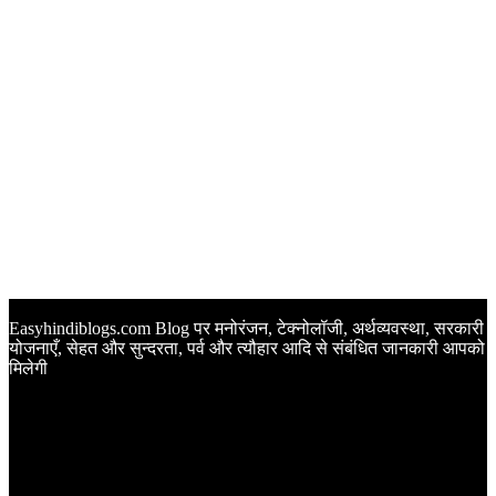
Easyhindiblogs.com Blog पर मनोरंजन, टेक्नोलॉजी, अर्थव्यवस्था, सरकारी
योजनाएँ, सेहत और सुन्दरता, पर्व और त्यौहार आदि से संबंधित जानकारी आपको
मिलेगी
Latest Post
Happy Anniversary Wishes in Hindi | वेडिंग एनिवर्सरी के मौके पर
अपनों को इन खूबसूरत मैसेज से दीजिए बधाई
Sunset Quotes in Hindi | सूर्यास्त कोट्स हिंदी में