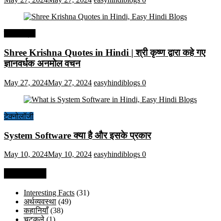
हिंदी कोट्स
Shree Krishna Quotes in Hindi | श्री कृष्ण द्वारा कहे गए
ज्ञानवर्धक अनमोल वचन
May 27, 2024
May 27, 2024
easyhindiblogs
0
टेक्नोलॉजी
System Software क्या है और इसके प्रकार
May 10, 2024
May 10, 2024
easyhindiblogs
0
Categories
Interesting Facts
(31)
अर्थव्यवस्था
(49)
कहानियाँ
(38)
चुटकुले
(1)