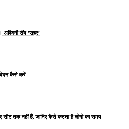
ि। अश्विनी रॉय ’सहर’
ेदन कैसे करें
िए सीट तक ​​नहीं हैं, जानिए कैसे कटता है लोगो का समय