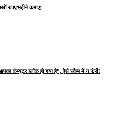
ों रुपए/महीने कमाए)
ंप्यूटर ब्लॉक हो गया है”, ऐसे स्कैम में न फंसें!