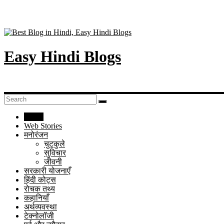
Easy Hindi Blogs
Home
Web Stories
मनोरंजन
चुटकुले
सुविचार
जीवनी
सरकारी योजनाएँ
हिंदी कोट्स
रोचक तथ्य
कहानियाँ
अर्थव्यवस्था
टेक्नोलॉजी