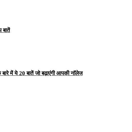
बातें
रे में ये 20 बातें जो बढ़ाएंगी आपकी नाॅलेज
्ष 10
Facts About
Facts About Wolf
5 ज
थान
Lakshadweep in
in Hindi – जानिए
दिव
Hindi : जानिए
भेड़ियों के बारे में रोचक
लक्षद्वीप के बारे में कुछ
तथ्य