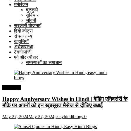
मनोरंजन
चुटकुले
सुविचार
जीवनी
सरकारी योजनाएँ
हिंदी कोट्स
रोचक तथ्य
कहानियाँ
अर्थव्यवस्था
टेक्नोलॉजी
पर्व और त्यौहार
समस्याओं का समाधान
हिंदी कोट्स
Happy Anniversary Wishes in Hindi | वेडिंग एनिवर्सरी के
मौके पर अपनों को इन खूबसूरत मैसेज से दीजिए बधाई
May 27, 2024
May 27, 2024
easyhindiblogs
0