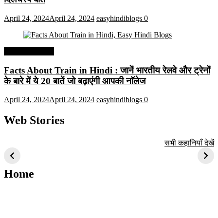
April 24, 2024
April 24, 2024
easyhindiblogs
0
Interesting Facts
Facts About Train in Hindi : जानें भारतीय रेलवे और ट्रेनों
के बारे में ये 20 बातें जो बढ़ाएंगी आपकी नाॅलेज
April 24, 2024
April 24, 2024
easyhindiblogs
0
Web Stories
टॉप 10 अत्यधिक मांग
सूर्य से जुड़े 10+
बैंगलोर के शीर्ष 1
सभी कहानियाँ देखें
वाली ट्रेंडी एआई
दिलचस्प तथ्य
ऐतिहासिक स्थान
तकनीक जो आपको
2024 के लिए सीखनी
Home
चाहिए