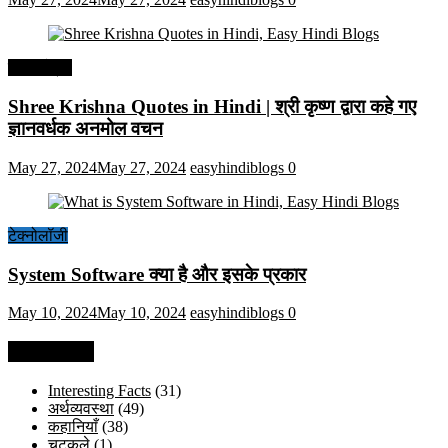
हिंदी कोट्स
Shree Krishna Quotes in Hindi | श्री कृष्ण द्वारा कहे गए
ज्ञानवर्धक अनमोल वचन
May 27, 2024
May 27, 2024
easyhindiblogs
0
टेक्नोलॉजी
System Software क्या है और इसके प्रकार
May 10, 2024
May 10, 2024
easyhindiblogs
0
Categories
Interesting Facts
(31)
अर्थव्यवस्था
(49)
कहानियाँ
(38)
चुटकुले
(1)