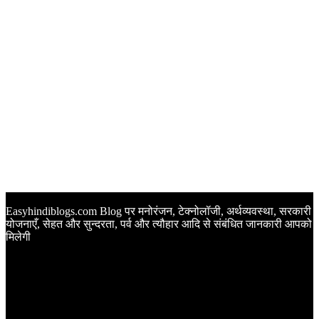
Easyhindiblogs.com Blog पर मनोरंजन, टेक्नोलॉजी, अर्थव्यवस्था, सरकारी
योजनाएँ, सेहत और सुन्दरता, पर्व और त्यौहार आदि से संबंधित जानकारी आपको
मिलेगी
Latest Post
Happy Anniversary Wishes in Hindi | वेडिंग एनिवर्सरी के मौके पर
अपनों को इन खूबसूरत मैसेज से दीजिए बधाई
Sunset Quotes in Hindi | सूर्यास्त कोट्स हिंदी में