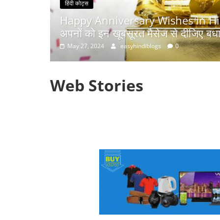
के मौके पर
हिंदी कोट्स
Sunset Quotes in Hindi | सूर्यास्त क
May 27, 2024
easyhindiblogs
0
Web Stories
टॉप 10 अत्यधिक मांग
सूर्य से जुड़े 10+ दि
वाली ट्रेंडी एआई तकनीक
तथ्य
जो आपको 2024 के लिए
सीखनी चाहिए