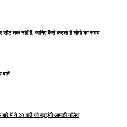
िए सीट तक ​​नहीं हैं, जानिए कैसे कटता है लोगो का समय
बातें
रे में ये 20 बातें जो बढ़ाएंगी आपकी नाॅलेज