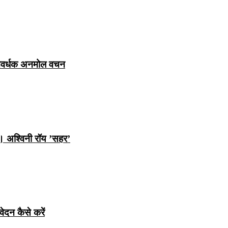
ञानवर्धक अनमोल वचन
ि। अश्विनी रॉय ’सहर’
ेदन कैसे करें