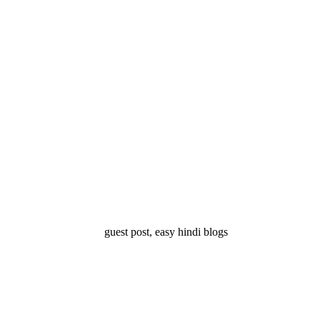
्ष 10
Facts About
Facts About Wolf
5 ज
थान
Lakshadweep in
in Hindi – जानिए
दिव
Hindi : जानिए
भेड़ियों के बारे में रोचक
लक्षद्वीप के बारे में कुछ
तथ्य
रोचक तथ्य