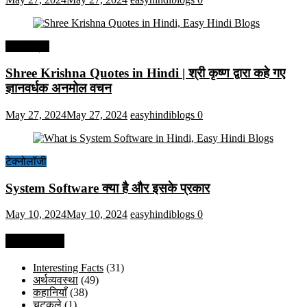
हिंदी कोट्स
Shree Krishna Quotes in Hindi | श्री कृष्ण द्वारा कहे गए
ज्ञानवर्धक अनमोल वचन
May 27, 2024
May 27, 2024
easyhindiblogs
0
टेक्नोलॉजी
System Software क्या है और इसके प्रकार
May 10, 2024
May 10, 2024
easyhindiblogs
0
Categories
Interesting Facts
(31)
अर्थव्यवस्था
(49)
कहानियाँ
(38)
चुटकुले
(1)