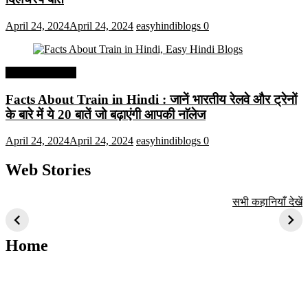
April 24, 2024
April 24, 2024
easyhindiblogs
0
Interesting Facts
Facts About Train in Hindi : जानें भारतीय रेलवे और ट्रेनों
के बारे में ये 20 बातें जो बढ़ाएंगी आपकी नाॅलेज
April 24, 2024
April 24, 2024
easyhindiblogs
0
Web Stories
टॉप 10 अत्यधिक मांग
सूर्य से जुड़े 10+
बैंगलोर के शीर्ष 1
सभी कहानियाँ देखें
वाली ट्रेंडी एआई
दिलचस्प तथ्य
ऐतिहासिक स्थान
तकनीक जो आपको
2024 के लिए सीखनी
Home
चाहिए