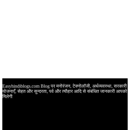
Easyhindiblogs.com Blog पर मनोरंजन, टेक्नोलॉजी, अर्थव्यवस्था, सरकारी
योजनाएँ, सेहत और सुन्दरता, पर्व और त्यौहार आदि से संबंधित जानकारी आपको
मिलेगी
Latest Post
Happy Anniversary Wishes in Hindi | वेडिंग एनिवर्सरी के मौके पर
अपनों को इन खूबसूरत मैसेज से दीजिए बधाई
Sunset Quotes in Hindi | सूर्यास्त कोट्स हिंदी में