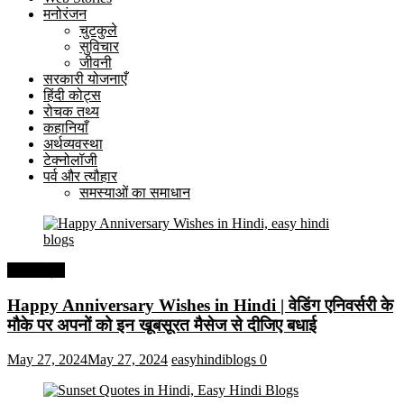
मनोरंजन
चुटकुले
सुविचार
जीवनी
सरकारी योजनाएँ
हिंदी कोट्स
रोचक तथ्य
कहानियाँ
अर्थव्यवस्था
टेक्नोलॉजी
पर्व और त्यौहार
समस्याओं का समाधान
हिंदी कोट्स
Happy Anniversary Wishes in Hindi | वेडिंग एनिवर्सरी के
मौके पर अपनों को इन खूबसूरत मैसेज से दीजिए बधाई
May 27, 2024
May 27, 2024
easyhindiblogs
0