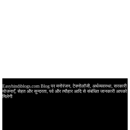
Easyhindiblogs.com Blog पर मनोरंजन, टेक्नोलॉजी, अर्थव्यवस्था, सरकारी
योजनाएँ, सेहत और सुन्दरता, पर्व और त्यौहार आदि से संबंधित जानकारी आपको
मिलेगी
Latest Post
Happy Anniversary Wishes in Hindi | वेडिंग एनिवर्सरी के मौके पर
अपनों को इन खूबसूरत मैसेज से दीजिए बधाई
Sunset Quotes in Hindi | सूर्यास्त कोट्स हिंदी में