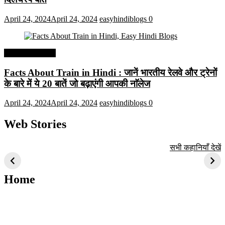
April 24, 2024
April 24, 2024
easyhindiblogs
0
Interesting Facts
Facts About Train in Hindi : जानें भारतीय रेलवे और ट्रेनों
के बारे में ये 20 बातें जो बढ़ाएंगी आपकी नाॅलेज
April 24, 2024
April 24, 2024
easyhindiblogs
0
Web Stories
टॉप 10 अत्यधिक मांग
सूर्य से जुड़े 10+
बैंगलोर के शीर्ष 1
सभी कहानियाँ देखें
वाली ट्रेंडी एआई
दिलचस्प तथ्य
ऐतिहासिक स्थान
तकनीक जो आपको
2024 के लिए सीखनी
Home
चाहिए