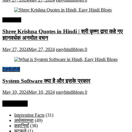
हिंदी कोट्स
Shree Krishna Quotes in Hindi | श्री कृष्ण द्वारा कहे गए
ज्ञानवर्धक अनमोल वचन
May 27, 2024
May 27, 2024
easyhindiblogs
0
टेक्नोलॉजी
System Software क्या है और इसके प्रकार
May 10, 2024
May 10, 2024
easyhindiblogs
0
Categories
Interesting Facts
(31)
अर्थव्यवस्था
(49)
कहानियाँ
(38)
चुटकुले
(1)