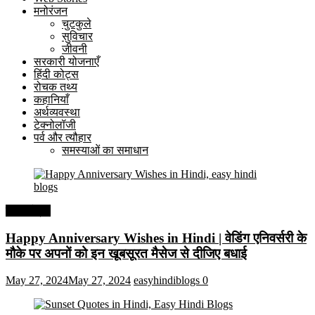
मनोरंजन
चुटकुले
सुविचार
जीवनी
सरकारी योजनाएँ
हिंदी कोट्स
रोचक तथ्य
कहानियाँ
अर्थव्यवस्था
टेक्नोलॉजी
पर्व और त्यौहार
समस्याओं का समाधान
हिंदी कोट्स
Happy Anniversary Wishes in Hindi | वेडिंग एनिवर्सरी के
मौके पर अपनों को इन खूबसूरत मैसेज से दीजिए बधाई
May 27, 2024
May 27, 2024
easyhindiblogs
0